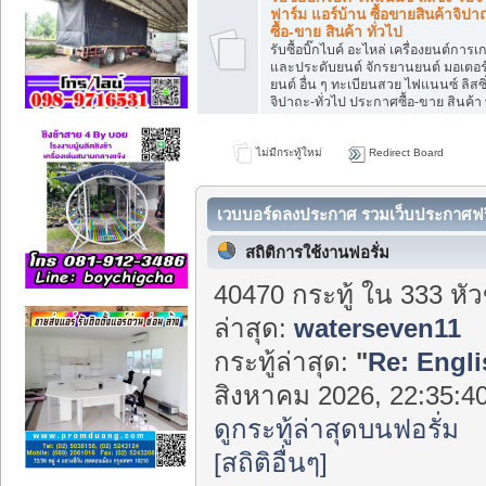
ฟาร์ม แอร์บ้าน ซื้อขายสินค้าจิปา
ซื้อ-ขาย สินค้า ทั่วไป
รับซื้อบิ๊กไบค์ อะไหล่ เครื่องยนต์การเ
และประดับยนต์ จักรยานยนต์ มอเตอร์ไซ
ยนต์ อื่น ๆ ทะเบียนสวย ไฟแนนซ์ ลิสซิ่
จิปาถะ-ทั่วไป ประกาศซื้อ-ขาย สินค้า 
ไม่มีกระทู้ใหม่
Redirect Board
เวบบอร์ดลงประกาศ รวมเว็บประกาศฟรี 
Center
สถิติการใช้งานฟอรั่ม
40470 กระทู้ ใน 333 หั
ล่าสุด:
waterseven11
กระทู้ล่าสุด:
"
Re: Engli
สิงหาคม 2026, 22:35:40
ดูกระทู้ล่าสุดบนฟอรั่ม
[สถิติอื่นๆ]