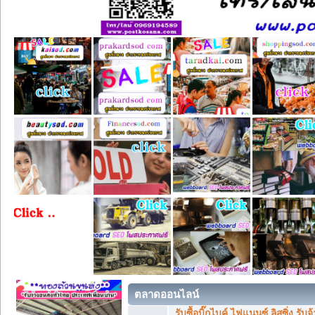
ตลาดออนไลน์
รับซื้อบิ๊กไบค์ ไฟแนนซ์ ลิสซิ่ง รั