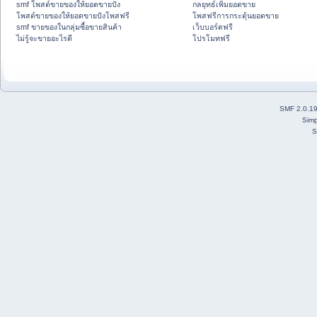
smf โพสต์ขายของให้ยอดขายปัง
กลยุทธ์เพิ่มยอดขาย
โพสต์ขายของให้ยอดขายปังโพสฟรี
โพสฟรีการกระตุ้นยอดขาย
smf ขายของในกลุ่มซื้อขายสินค้า
เว็บบอร์ดฟรี
ไม่รู้จะขายอะไรดี
โปรโมทฟรี
SMF 2.0.1
Simp
S