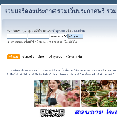
เวบบอร์ดลงประกาศ รวมเว็บประกาศฟรี รวมเว
ยินดีต้อนรับคุณ,
บุคคลทั่วไป
กรุณา
เข้าสู่ระบบ
หรือ
ลงทะเบียน
เข้าสู่ระบบด้วยชื่อผู้ใช้ รหัสผ่าน และระยะเวลาในเซสชั่น
หน้าแรก
ช่วยเหลือ
ค้นหา
เข้าสู่ระบบ
สมัครสมาชิก
เวบบอร์ดลงประกาศ รวมเว็บประกาศฟรี รวมเว็บซื้อขาย ใช้งานง่าย ลงประกาศฟรี
»
ตลาดอ
รับซื้อบิ๊กไบค์  ไฟแนนซ์ ลิสซิ่ง รับจ้างไปลาว พัดลมฟาร์ม แอร์บ้าน ซื้อขายสินค้าจิปาถะ-ทั่วไ