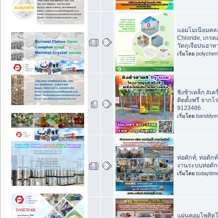
แอมโมเนียมคล
Chloride, เกรด
วัตถุเจือปนอาห
เริ่มโดย
polychem
ชิงช้าเหล็ก #เ
ติดตั้งฟรี จาก
9123486 .
เริ่มโดย
banddye
ท่อดักท์, ท่อดัก
งานระบบท่อดัก
เริ่มโดย
todaytim
แผ่นคอมโพสิตใ