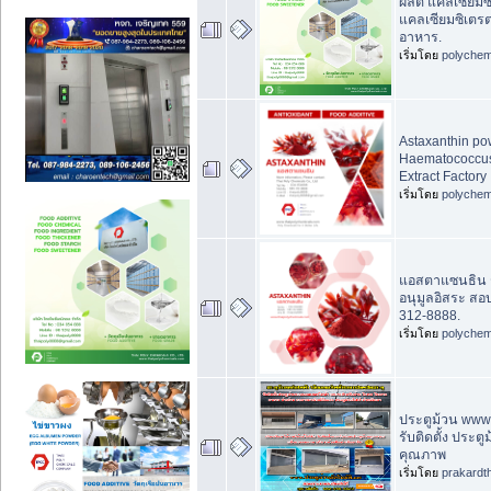
ผลิต แคลเซียมซ
แคลเซียมซิเตรต)
อาหาร.
เริ่มโดย
polychem
Astaxanthin po
Haematococcus 
Extract Factory
เริ่มโดย
polychem
แอสตาแซนธิน 
อนุมูลอิสระ สอ
312-8888.
เริ่มโดย
polychem
ประตูม้วน www.
รับติดตั้ง ประต
คุณภาพ
เริ่มโดย
prakardt