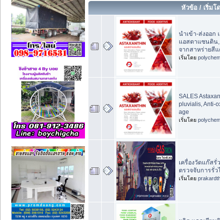
หัวข้อ
/
เริ่มโ
นำเข้า-ส่งออก 
แอสตาแซนติน,
จากสาหร่ายสีแ
เริ่มโดย
polychem
SALES Astaxan
pluvialis, Anti-o
age
เริ่มโดย
polychem
เครื่องวัดแก๊สรั่
ตรวจจับการรั่
เริ่มโดย
prakardt