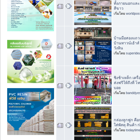
ทั้งภายนอกและภ
สีขาว
เริ่มโดย
worldpos
บ้านมือสองแถวล
บ้านทาวน์เฮ้าส
วังหิน
เริ่มโดย
superide
ชิงช้าเหล็ก เคร
ส่งฟรีให้ถึงที่
บอย
เริ่มโดย
banddye
กล่องลูกฟูก คือก
ใส่พัสดุ สินค้า
เริ่มโดย
todaytim