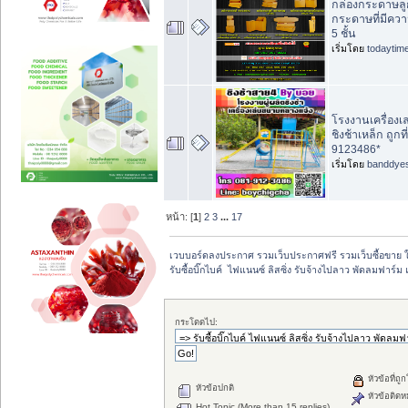
กล่องกระดาษลูกฟ
กระดาษที่มีค
5 ชั้น
เริ่มโดย
todaytim
โรงงานเครื่องเ
ชิงช้าเหล็ก ถูก
9123486*
เริ่มโดย
banddye
หน้า: [
1
]
2
3
...
17
เวบบอร์ดลงประกาศ รวมเว็บประกาศฟรี รวมเว็บซื้อขาย 
รับซื้อบิ๊กไบค์  ไฟแนนซ์ ลิสซิ่ง รับจ้างไปลาว พัดลมฟาร์ม 
กระโดดไป:
หัวข้อที่ถู
หัวข้อปกติ
หัวข้อติดห
Hot Topic (More than 15 replies)