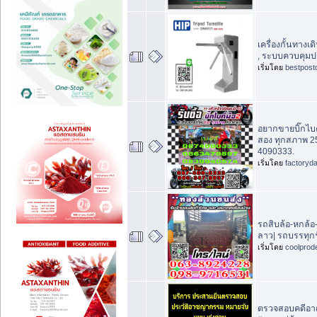
เครื่องกั้นทางเด
, ระบบควบคุมปร
เริ่มโดย
bestpost
อยากขายบิ๊กไบค์ 
สอง ทุกสภาพ 2
4090333.
เริ่มโดย
factoryd
รถสิบล้อ-หกล้อ
ลาว| รถบรรทุกร
เริ่มโดย
coolprod
ตรวจสอบคดีอา