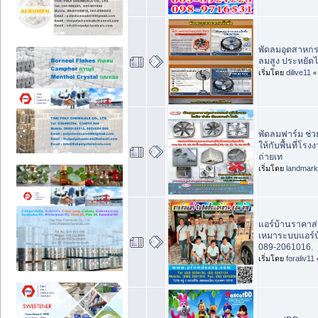
พัดลมอุตสาหกร
ลมสูง ประหยัดไ
เริ่มโดย
dilive11
พัดลมฟาร์ม ช่
ให้กับพื้นที่โ
ถ่ายเท
เริ่มโดย
landmar
แอร์บ้านราคาส่ง
เหมาระบบแอร์
089-2061016.
เริ่มโดย
foraliv11