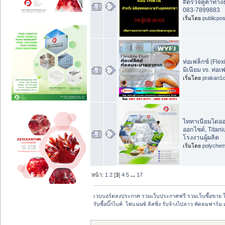
#ตรวจคู่ค้าทางธ
083-7899883
เริ่มโดย
publicpo
ท่อเฟล็กซ์ (Flex
มิเนียม vs. ท่อ
เริ่มโดย
prakan1
ไททาเนียมไดออก
ออกไซด์, Titan
โรงงานผู้ผลิต
เริ่มโดย
polychem
หน้า:
1
2
[
3
]
4
5
...
17
เวบบอร์ดลงประกาศ รวมเว็บประกาศฟรี รวมเว็บซื้อขาย 
รับซื้อบิ๊กไบค์  ไฟแนนซ์ ลิสซิ่ง รับจ้างไปลาว พัดลมฟาร์ม 