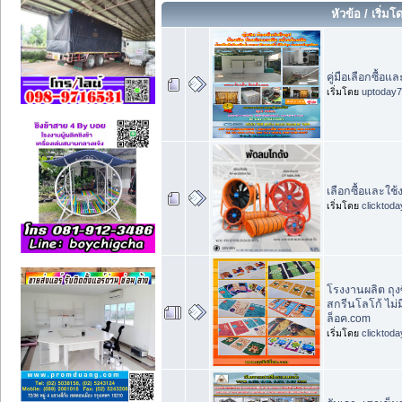
หัวข้อ
/
เริ่มโ
คู่มือเลือกซื้อแ
เริ่มโดย
uptoday
เลือกซื้อและใช้
เริ่มโดย
clicktod
โรงงานผลิต ถุงซ
สกรีนโลโก้ ไม่ม
ล็อค.com
เริ่มโดย
clicktod