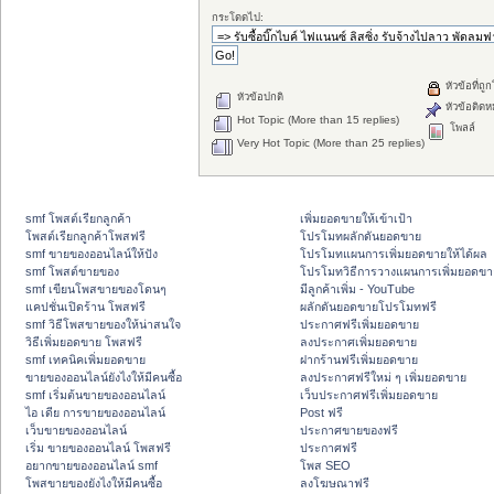
กระโดดไป:
หัวข้อที่ถู
หัวข้อปกติ
หัวข้อติดห
Hot Topic (More than 15 replies)
โพลล์
Very Hot Topic (More than 25 replies)
smf โพสต์เรียกลูกค้า
เพิ่มยอดขายให้เข้าเป้า
โพสต์เรียกลูกค้าโพสฟรี
โปรโมทผลักดันยอดขาย
smf ขายของออนไลน์ให้ปัง
โปรโมทแผนการเพิ่มยอดขายให้ได้ผล
smf โพสต์ขายของ
โปรโมทวิธีการวางแผนการเพิ่มยอดขา
smf เขียนโพสขายของโดนๆ
มีลูกค้าเพิ่ม - YouTube
แคปชั่นเปิดร้าน โพสฟรี
ผลักดันยอดขายโปรโมทฟรี
smf วิธีโพสขายของให้น่าสนใจ
ประกาศฟรีเพิ่มยอดขาย
วิธีเพิ่มยอดขาย โพสฟรี
ลงประกาศเพิ่มยอดขาย
smf เทคนิคเพิ่มยอดขาย
ฝากร้านฟรีเพิ่มยอดขาย
ขายของออนไลน์ยังไงให้มีคนซื้อ
ลงประกาศฟรีใหม่ ๆ เพิ่มยอดขาย
smf เริ่มต้นขายของออนไลน์
เว็บประกาศฟรีเพิ่มยอดขาย
ไอ เดีย การขายของออนไลน์
Post ฟรี
เว็บขายของออนไลน์
ประกาศขายของฟรี
เริ่ม ขายของออนไลน์ โพสฟรี
ประกาศฟรี
อยากขายของออนไลน์ smf
โพส SEO
โพสขายของยังไงให้มีคนซื้อ
ลงโฆษณาฟรี