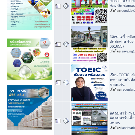
mascotDD.com 
ซ่อม ซัก ชุดma
เริ่มโดย
goodday
ให้เช่าเครื่องต
ตัดสะพาน รับง
6616557
เริ่มโดย
sayjung1
เรียน TOEIC เร่
ภาษาแบบตัวต่อต
ขอนแก่น
เริ่มโดย
reggular
พัดลมฟาร์มระ
พัดลมฟาร์มเลี้ย
เกษตร
เริ่มโดย
landmar