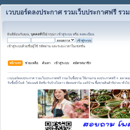
เวบบอร์ดลงประกาศ รวมเว็บประกาศฟรี รวมเว
ยินดีต้อนรับคุณ,
บุคคลทั่วไป
กรุณา
เข้าสู่ระบบ
หรือ
ลงทะเบียน
เข้าสู่ระบบด้วยชื่อผู้ใช้ รหัสผ่าน และระยะเวลาในเซสชั่น
หน้าแรก
ช่วยเหลือ
ค้นหา
เข้าสู่ระบบ
สมัครสมาชิก
เวบบอร์ดลงประกาศ รวมเว็บประกาศฟรี รวมเว็บซื้อขาย ใช้งานง่าย ลงประกาศฟรี
»
ตลาดอ
รับซื้อบิ๊กไบค์  ไฟแนนซ์ ลิสซิ่ง รับจ้างไปลาว พัดลมฟาร์ม แอร์บ้าน ซื้อขายสินค้าจิปาถะ-ทั่วไ