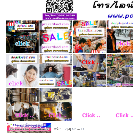
หน้า:
1
2
[
3
]
4
5
...
17