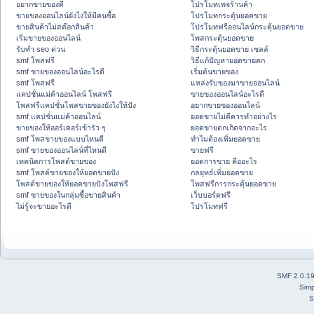
อยากขายของดี
โปรโมทเพจร้านค้า
ขายของออนไลน์ยังไงให้มีคนซื้อ
โปรโมทกระตุ้นยอดขาย
ขายสินค้าไม่สต๊อกสินค้า
โปรโมทฟรีออนไลน์กระตุ้นยอดขาย
เริ่มขายของออนไลน์
โพสกระตุ้นยอดขาย
รับทำ seo ด่วน
วิธีกระตุ้นยอดขาย เซลล์
smf โพสฟรี
วิธีแก้ปัญหายอดขายตก
smf ขายของออนไลน์อะไรดี
เริ่มต้นขายของ
smf โพสฟรี
แหล่งรับของมาขายออนไลน์
แคปชั่นแม่ค้าออนไลน์ โพสฟรี
ขายของออนไลน์อะไรดี
โพสฟรีแคปชั่นโพสขายของยังไงให้ปัง
อยากขายของออนไลน์
smf แคปชั่นแม่ค้าออนไลน์
ยอดขายไม่ดีควรทำอย่างไร
ขายของให้ออร์เดอร์เข้ารัว ๆ
ยอดขายตกเกิดจากอะไร
smf โพสขายของแบบไหนดี
ทำไมต้องเพิ่มยอดขาย
smf ขายของออนไลน์ที่ไหนดี
ขายฟรี
เทคนิคการโพสต์ขายของ
ยอดการขาย คืออะไร
smf โพสต์ขายของให้ยอดขายปัง
กลยุทธ์เพิ่มยอดขาย
โพสต์ขายของให้ยอดขายปังโพสฟรี
โพสฟรีการกระตุ้นยอดขาย
smf ขายของในกลุ่มซื้อขายสินค้า
เว็บบอร์ดฟรี
ไม่รู้จะขายอะไรดี
โปรโมทฟรี
SMF 2.0.1
Simp
S