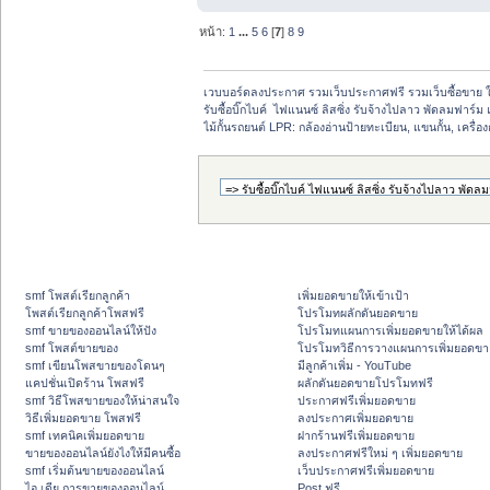
หน้า:
1
...
5
6
[
7
]
8
9
เวบบอร์ดลงประกาศ รวมเว็บประกาศฟรี รวมเว็บซื้อขาย 
รับซื้อบิ๊กไบค์  ไฟแนนซ์ ลิสซิ่ง รับจ้างไปลาว พัดลมฟาร์ม 
ไม้กั้นรถยนต์ LPR: กล้องอ่านป้ายทะเบียน, แขนกั้น, เครื่องก
smf โพสต์เรียกลูกค้า
เพิ่มยอดขายให้เข้าเป้า
โพสต์เรียกลูกค้าโพสฟรี
โปรโมทผลักดันยอดขาย
smf ขายของออนไลน์ให้ปัง
โปรโมทแผนการเพิ่มยอดขายให้ได้ผล
smf โพสต์ขายของ
โปรโมทวิธีการวางแผนการเพิ่มยอดขา
smf เขียนโพสขายของโดนๆ
มีลูกค้าเพิ่ม - YouTube
แคปชั่นเปิดร้าน โพสฟรี
ผลักดันยอดขายโปรโมทฟรี
smf วิธีโพสขายของให้น่าสนใจ
ประกาศฟรีเพิ่มยอดขาย
วิธีเพิ่มยอดขาย โพสฟรี
ลงประกาศเพิ่มยอดขาย
smf เทคนิคเพิ่มยอดขาย
ฝากร้านฟรีเพิ่มยอดขาย
ขายของออนไลน์ยังไงให้มีคนซื้อ
ลงประกาศฟรีใหม่ ๆ เพิ่มยอดขาย
smf เริ่มต้นขายของออนไลน์
เว็บประกาศฟรีเพิ่มยอดขาย
ไอ เดีย การขายของออนไลน์
Post ฟรี