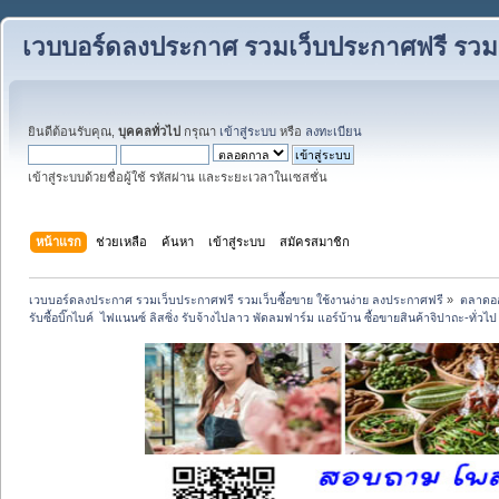
เวบบอร์ดลงประกาศ รวมเว็บประกาศฟรี รวมเว
ยินดีต้อนรับคุณ,
บุคคลทั่วไป
กรุณา
เข้าสู่ระบบ
หรือ
ลงทะเบียน
เข้าสู่ระบบด้วยชื่อผู้ใช้ รหัสผ่าน และระยะเวลาในเซสชั่น
หน้าแรก
ช่วยเหลือ
ค้นหา
เข้าสู่ระบบ
สมัครสมาชิก
เวบบอร์ดลงประกาศ รวมเว็บประกาศฟรี รวมเว็บซื้อขาย ใช้งานง่าย ลงประกาศฟรี
»
ตลาดอ
รับซื้อบิ๊กไบค์  ไฟแนนซ์ ลิสซิ่ง รับจ้างไปลาว พัดลมฟาร์ม แอร์บ้าน ซื้อขายสินค้าจิปาถะ-ทั่วไ