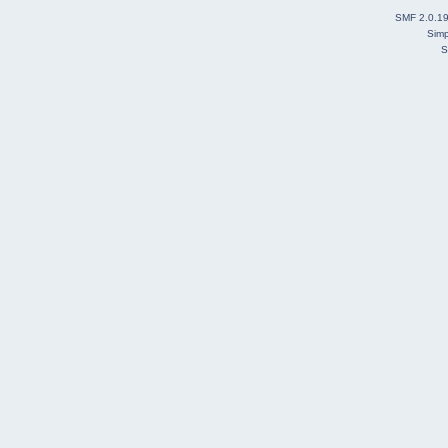
SMF 2.0.1
Simp
S