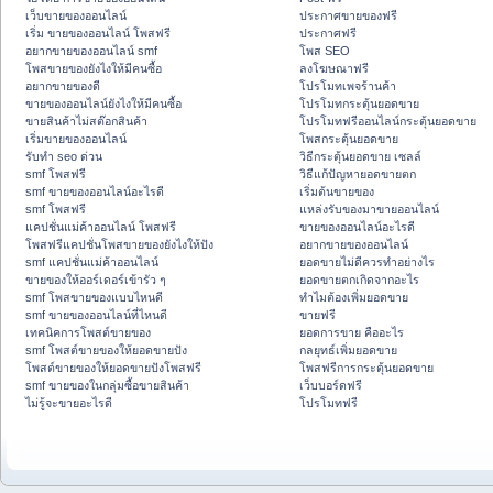
เว็บขายของออนไลน์
ประกาศขายของฟรี
เริ่ม ขายของออนไลน์ โพสฟรี
ประกาศฟรี
อยากขายของออนไลน์ smf
โพส SEO
โพสขายของยังไงให้มีคนซื้อ
ลงโฆษณาฟรี
อยากขายของดี
โปรโมทเพจร้านค้า
ขายของออนไลน์ยังไงให้มีคนซื้อ
โปรโมทกระตุ้นยอดขาย
ขายสินค้าไม่สต๊อกสินค้า
โปรโมทฟรีออนไลน์กระตุ้นยอดขาย
เริ่มขายของออนไลน์
โพสกระตุ้นยอดขาย
รับทำ seo ด่วน
วิธีกระตุ้นยอดขาย เซลล์
smf โพสฟรี
วิธีแก้ปัญหายอดขายตก
smf ขายของออนไลน์อะไรดี
เริ่มต้นขายของ
smf โพสฟรี
แหล่งรับของมาขายออนไลน์
แคปชั่นแม่ค้าออนไลน์ โพสฟรี
ขายของออนไลน์อะไรดี
โพสฟรีแคปชั่นโพสขายของยังไงให้ปัง
อยากขายของออนไลน์
smf แคปชั่นแม่ค้าออนไลน์
ยอดขายไม่ดีควรทำอย่างไร
ขายของให้ออร์เดอร์เข้ารัว ๆ
ยอดขายตกเกิดจากอะไร
smf โพสขายของแบบไหนดี
ทำไมต้องเพิ่มยอดขาย
smf ขายของออนไลน์ที่ไหนดี
ขายฟรี
เทคนิคการโพสต์ขายของ
ยอดการขาย คืออะไร
smf โพสต์ขายของให้ยอดขายปัง
กลยุทธ์เพิ่มยอดขาย
โพสต์ขายของให้ยอดขายปังโพสฟรี
โพสฟรีการกระตุ้นยอดขาย
smf ขายของในกลุ่มซื้อขายสินค้า
เว็บบอร์ดฟรี
ไม่รู้จะขายอะไรดี
โปรโมทฟรี