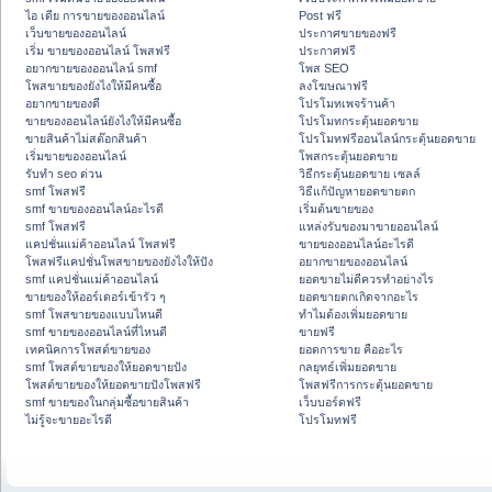
ไอ เดีย การขายของออนไลน์
Post ฟรี
เว็บขายของออนไลน์
ประกาศขายของฟรี
เริ่ม ขายของออนไลน์ โพสฟรี
ประกาศฟรี
อยากขายของออนไลน์ smf
โพส SEO
โพสขายของยังไงให้มีคนซื้อ
ลงโฆษณาฟรี
อยากขายของดี
โปรโมทเพจร้านค้า
ขายของออนไลน์ยังไงให้มีคนซื้อ
โปรโมทกระตุ้นยอดขาย
ขายสินค้าไม่สต๊อกสินค้า
โปรโมทฟรีออนไลน์กระตุ้นยอดขาย
เริ่มขายของออนไลน์
โพสกระตุ้นยอดขาย
รับทำ seo ด่วน
วิธีกระตุ้นยอดขาย เซลล์
smf โพสฟรี
วิธีแก้ปัญหายอดขายตก
smf ขายของออนไลน์อะไรดี
เริ่มต้นขายของ
smf โพสฟรี
แหล่งรับของมาขายออนไลน์
แคปชั่นแม่ค้าออนไลน์ โพสฟรี
ขายของออนไลน์อะไรดี
โพสฟรีแคปชั่นโพสขายของยังไงให้ปัง
อยากขายของออนไลน์
smf แคปชั่นแม่ค้าออนไลน์
ยอดขายไม่ดีควรทำอย่างไร
ขายของให้ออร์เดอร์เข้ารัว ๆ
ยอดขายตกเกิดจากอะไร
smf โพสขายของแบบไหนดี
ทำไมต้องเพิ่มยอดขาย
smf ขายของออนไลน์ที่ไหนดี
ขายฟรี
เทคนิคการโพสต์ขายของ
ยอดการขาย คืออะไร
smf โพสต์ขายของให้ยอดขายปัง
กลยุทธ์เพิ่มยอดขาย
โพสต์ขายของให้ยอดขายปังโพสฟรี
โพสฟรีการกระตุ้นยอดขาย
smf ขายของในกลุ่มซื้อขายสินค้า
เว็บบอร์ดฟรี
ไม่รู้จะขายอะไรดี
โปรโมทฟรี