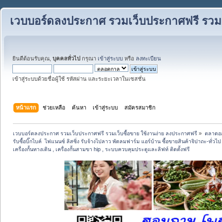
เวบบอร์ดลงประกาศ รวมเว็บประกาศฟรี รวมเว
ยินดีต้อนรับคุณ,
บุคคลทั่วไป
กรุณา
เข้าสู่ระบบ
หรือ
ลงทะเบียน
เข้าสู่ระบบด้วยชื่อผู้ใช้ รหัสผ่าน และระยะเวลาในเซสชั่น
หน้าแรก
ช่วยเหลือ
ค้นหา
เข้าสู่ระบบ
สมัครสมาชิก
เวบบอร์ดลงประกาศ รวมเว็บประกาศฟรี รวมเว็บซื้อขาย ใช้งานง่าย ลงประกาศฟรี
»
ตลาดอ
รับซื้อบิ๊กไบค์  ไฟแนนซ์ ลิสซิ่ง รับจ้างไปลาว พัดลมฟาร์ม แอร์บ้าน ซื้อขายสินค้าจิปาถะ-ทั่วไ
เครื่องกั้นทางเดิน , เครื่องกั้นสามขา hip , ระบบควบคุมประตูและลิฟท์ ติดตั้งฟรี