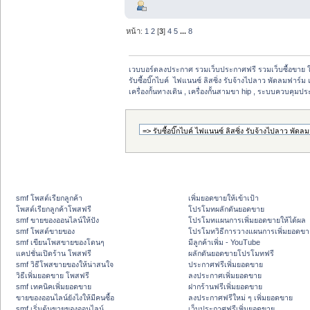
หน้า:
1
2
[
3
]
4
5
...
8
เวบบอร์ดลงประกาศ รวมเว็บประกาศฟรี รวมเว็บซื้อขาย 
รับซื้อบิ๊กไบค์  ไฟแนนซ์ ลิสซิ่ง รับจ้างไปลาว พัดลมฟาร์ม 
เครื่องกั้นทางเดิน , เครื่องกั้นสามขา hip , ระบบควบคุมประ
smf โพสต์เรียกลูกค้า
เพิ่มยอดขายให้เข้าเป้า
โพสต์เรียกลูกค้าโพสฟรี
โปรโมทผลักดันยอดขาย
smf ขายของออนไลน์ให้ปัง
โปรโมทแผนการเพิ่มยอดขายให้ได้ผล
smf โพสต์ขายของ
โปรโมทวิธีการวางแผนการเพิ่มยอดขา
smf เขียนโพสขายของโดนๆ
มีลูกค้าเพิ่ม - YouTube
แคปชั่นเปิดร้าน โพสฟรี
ผลักดันยอดขายโปรโมทฟรี
smf วิธีโพสขายของให้น่าสนใจ
ประกาศฟรีเพิ่มยอดขาย
วิธีเพิ่มยอดขาย โพสฟรี
ลงประกาศเพิ่มยอดขาย
smf เทคนิคเพิ่มยอดขาย
ฝากร้านฟรีเพิ่มยอดขาย
ขายของออนไลน์ยังไงให้มีคนซื้อ
ลงประกาศฟรีใหม่ ๆ เพิ่มยอดขาย
smf เริ่มต้นขายของออนไลน์
เว็บประกาศฟรีเพิ่มยอดขาย