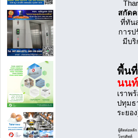
Thar
สกัดค
ที่ทั
การปร
มีบร
พื้น
นนท์
เราพร้
ปทุมธ
ระยอง
ผู้ติดต่อหลัก
โทรศัพท์