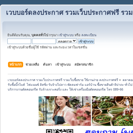
เวบบอร์ดลงประกาศ รวมเว็บประกาศฟรี รวมเว
ยินดีต้อนรับคุณ,
บุคคลทั่วไป
กรุณา
เข้าสู่ระบบ
หรือ
ลงทะเบียน
เข้าสู่ระบบด้วยชื่อผู้ใช้ รหัสผ่าน และระยะเวลาในเซสชั่น
หน้าแรก
ช่วยเหลือ
ค้นหา
เข้าสู่ระบบ
สมัครสมาชิก
เวบบอร์ดลงประกาศ รวมเว็บประกาศฟรี รวมเว็บซื้อขาย ใช้งานง่าย ลงประกาศฟรี
»
ตลาดอ
รับซื้อบิ๊กไบค์  ไฟแนนซ์ ลิสซิ่ง รับจ้างไปลาว พัดลมฟาร์ม แอร์บ้าน ซื้อขายสินค้าจิปาถะ-ทั่วไ
บริการงานตัดคอนกรีต รับจ้างเจาะคอริ่ง และ ให้เช่าเครื่องมือตัดคอนกรีต โทร 089-66