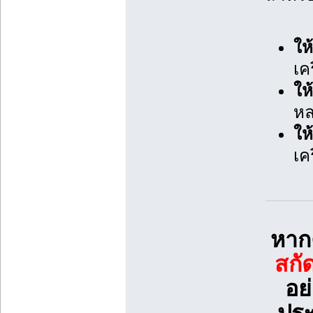
ให
เค
ให
ห
ให
เค
หาก
สกั
อย
ประ