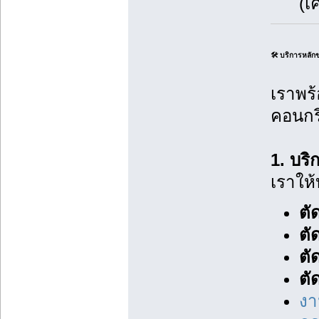
(เ
🛠️ บริการหลั
เราพร้
คอนกร
1. บริ
เราให
ตั
ตั
ตั
ตั
งา