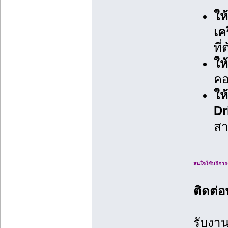
ให
เค
ที
ให
คอ
ให
Dr
สา
สนใจใช้บริการ
ติดต่
รับงา