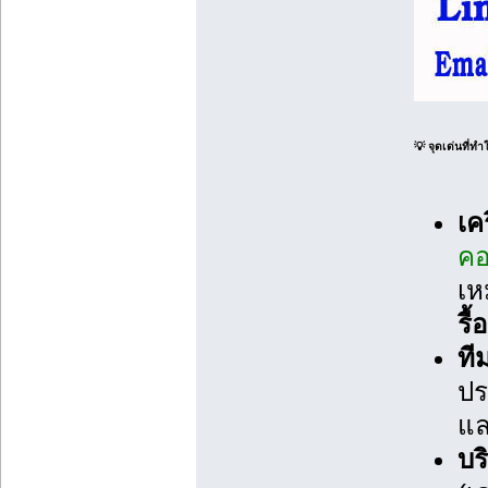
💡 จุดเด่นที่ท
เค
คอ
เห
รื
ที
ป
แล
บร