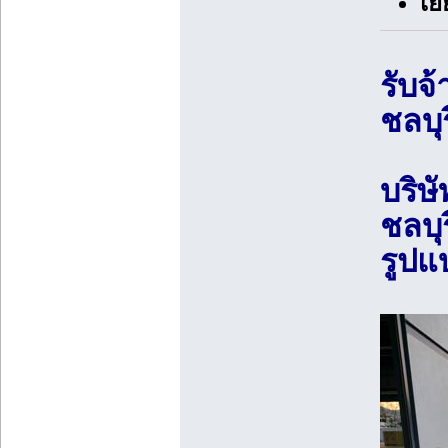
เย
รับจ
ชลบุร
บริษ
ชลบุ
รูปแ