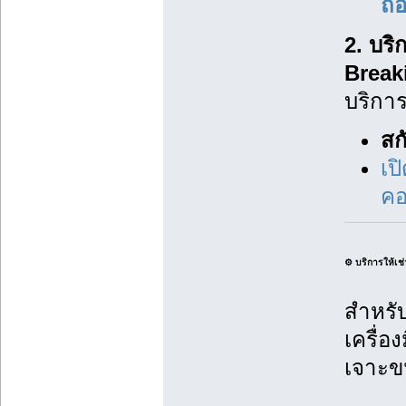
ถ
2. บร
Break
บริกา
สก
เป
คอ
⚙️ บริการให้เช
สำหรับ
เครื่
เจาะข