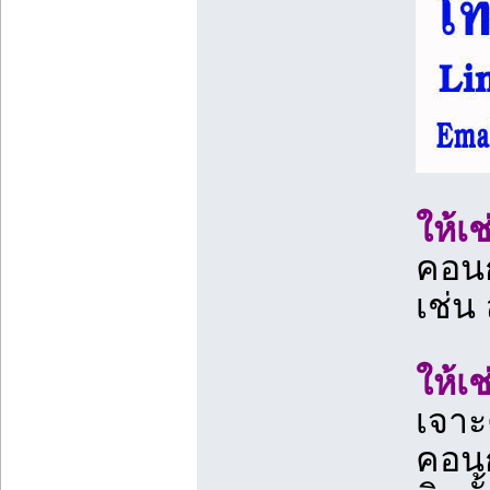
ให้เ
คอนก
เช่น
ให้เช
เจาะค
คอนก