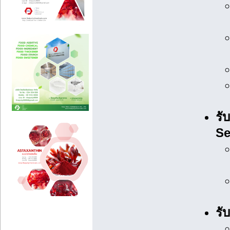
รั
Se
รั