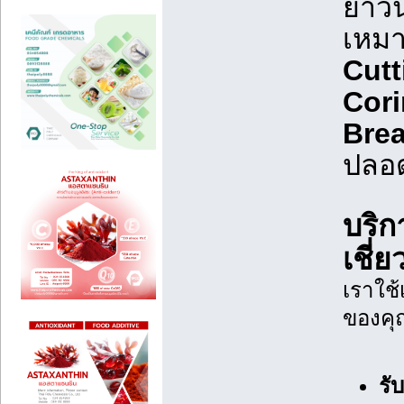
ยาวนา
เหม
Cutt
Cori
Brea
ปลอด
บริก
เชี่
เราใช้
ของคุ
รั