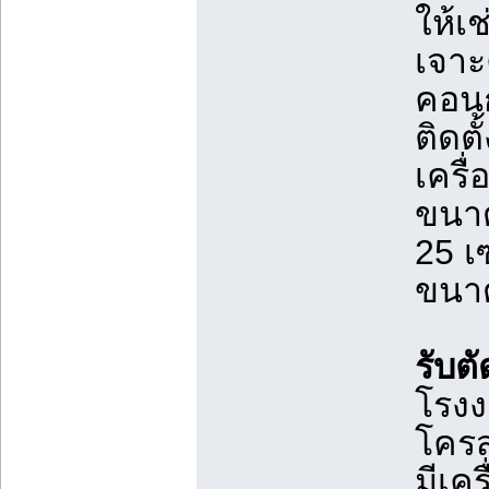
ให้เช
เจาะค
คอนก
ติดต
เครื่
ขนาด
25 เ
ขนาด
รับต
โรงง
โครส
มีเค