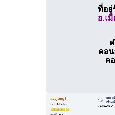
ที่อย
อ.เม
ค
คอนก
คอ
Re: บร
sayjung1
เช่าเค
Hero Member
«
ตอบกลับ #1 เ
กระทู้: 2340