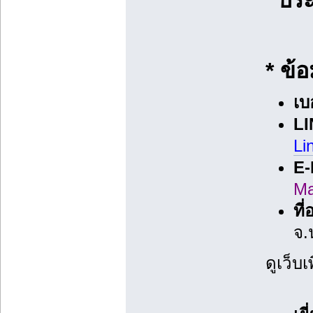
* ข้อ
เบ
LI
Li
E-
Ma
ที่
จ.
ดูเว็บเ