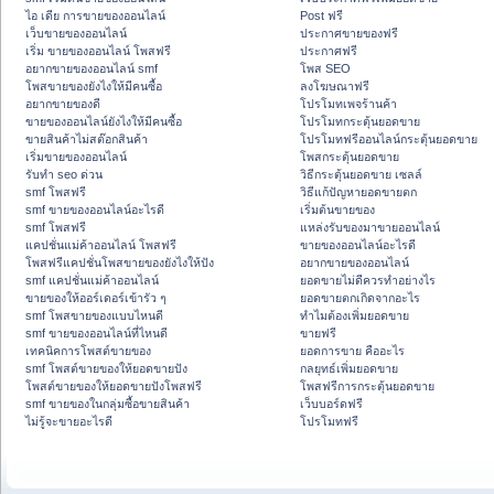
ไอ เดีย การขายของออนไลน์
Post ฟรี
เว็บขายของออนไลน์
ประกาศขายของฟรี
เริ่ม ขายของออนไลน์ โพสฟรี
ประกาศฟรี
อยากขายของออนไลน์ smf
โพส SEO
โพสขายของยังไงให้มีคนซื้อ
ลงโฆษณาฟรี
อยากขายของดี
โปรโมทเพจร้านค้า
ขายของออนไลน์ยังไงให้มีคนซื้อ
โปรโมทกระตุ้นยอดขาย
ขายสินค้าไม่สต๊อกสินค้า
โปรโมทฟรีออนไลน์กระตุ้นยอดขาย
เริ่มขายของออนไลน์
โพสกระตุ้นยอดขาย
รับทำ seo ด่วน
วิธีกระตุ้นยอดขาย เซลล์
smf โพสฟรี
วิธีแก้ปัญหายอดขายตก
smf ขายของออนไลน์อะไรดี
เริ่มต้นขายของ
smf โพสฟรี
แหล่งรับของมาขายออนไลน์
แคปชั่นแม่ค้าออนไลน์ โพสฟรี
ขายของออนไลน์อะไรดี
โพสฟรีแคปชั่นโพสขายของยังไงให้ปัง
อยากขายของออนไลน์
smf แคปชั่นแม่ค้าออนไลน์
ยอดขายไม่ดีควรทำอย่างไร
ขายของให้ออร์เดอร์เข้ารัว ๆ
ยอดขายตกเกิดจากอะไร
smf โพสขายของแบบไหนดี
ทำไมต้องเพิ่มยอดขาย
smf ขายของออนไลน์ที่ไหนดี
ขายฟรี
เทคนิคการโพสต์ขายของ
ยอดการขาย คืออะไร
smf โพสต์ขายของให้ยอดขายปัง
กลยุทธ์เพิ่มยอดขาย
โพสต์ขายของให้ยอดขายปังโพสฟรี
โพสฟรีการกระตุ้นยอดขาย
smf ขายของในกลุ่มซื้อขายสินค้า
เว็บบอร์ดฟรี
ไม่รู้จะขายอะไรดี
โปรโมทฟรี