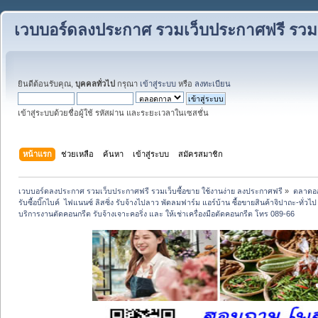
เวบบอร์ดลงประกาศ รวมเว็บประกาศฟรี รวมเว
ยินดีต้อนรับคุณ,
บุคคลทั่วไป
กรุณา
เข้าสู่ระบบ
หรือ
ลงทะเบียน
เข้าสู่ระบบด้วยชื่อผู้ใช้ รหัสผ่าน และระยะเวลาในเซสชั่น
หน้าแรก
ช่วยเหลือ
ค้นหา
เข้าสู่ระบบ
สมัครสมาชิก
เวบบอร์ดลงประกาศ รวมเว็บประกาศฟรี รวมเว็บซื้อขาย ใช้งานง่าย ลงประกาศฟรี
»
ตลาดอ
รับซื้อบิ๊กไบค์  ไฟแนนซ์ ลิสซิ่ง รับจ้างไปลาว พัดลมฟาร์ม แอร์บ้าน ซื้อขายสินค้าจิปาถะ-ทั่วไ
บริการงานตัดคอนกรีต รับจ้างเจาะคอริ่ง และ ให้เช่าเครื่องมือตัดคอนกรีต โทร 089-66