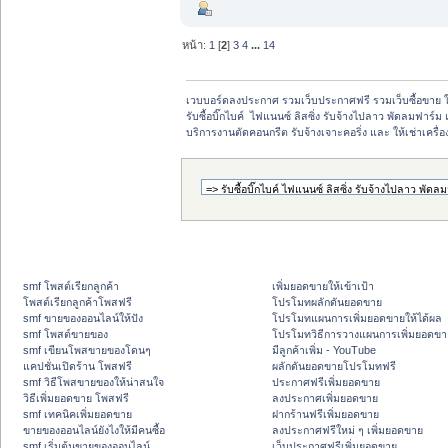
หน้า:
1
[
2
]
3
4
...
14
เวบบอร์ดลงประกาศ รวมเว็บประกาศฟรี รวมเว็บซื้อขาย 
รับซื้อบิ๊กไบค์  ไฟแนนซ์ ลิสซิ่ง รับจ้างไปลาว พัดลมฟาร์ม 
บริการงานตัดคอนกรีต รับจ้างเจาะคอริ่ง และ ให้เช่าเครื
smf โพสต์เรียกลูกค้า
เพิ่มยอดขายให้เข้าเป้า
โพสต์เรียกลูกค้าโพสฟรี
โปรโมทผลักดันยอดขาย
smf ขายของออนไลน์ให้ปัง
โปรโมทแผนการเพิ่มยอดขายให้ได้ผล
smf โพสต์ขายของ
โปรโมทวิธีการวางแผนการเพิ่มยอดขา
smf เขียนโพสขายของโดนๆ
มีลูกค้าเพิ่ม - YouTube
แคปชั่นเปิดร้าน โพสฟรี
ผลักดันยอดขายโปรโมทฟรี
smf วิธีโพสขายของให้น่าสนใจ
ประกาศฟรีเพิ่มยอดขาย
วิธีเพิ่มยอดขาย โพสฟรี
ลงประกาศเพิ่มยอดขาย
smf เทคนิคเพิ่มยอดขาย
ฝากร้านฟรีเพิ่มยอดขาย
ขายของออนไลน์ยังไงให้มีคนซื้อ
ลงประกาศฟรีใหม่ ๆ เพิ่มยอดขาย
smf เริ่มต้นขายของออนไลน์
เว็บประกาศฟรีเพิ่มยอดขาย