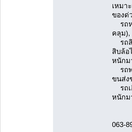
เหมาะ
ของด่
รถหกล้
คลุม)
รถสิบล
สิบล้
หนักม
รถพ่ว
ขนส่ง
รถเฮี้
หนักม
063-8