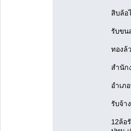
สิบล้
รับขนส
ทองล้
สำนักง
อำเภอ
รับจ้า
12ล้อร
ปทุม-