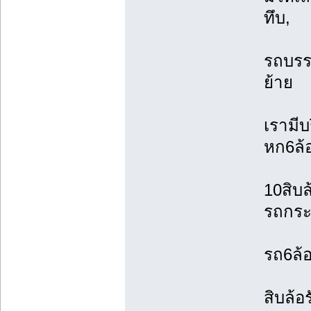
ทึบ,
รถบรรท
ย้าย
เรามีบ
หก6ล้
10สิบล
รถกระบ
รถ6ล้อ
สิบล้อ