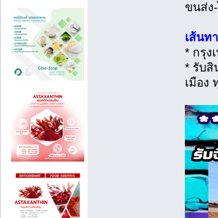
ขนส่ง
เส้นท
* กรุง
* รับส
เมือง