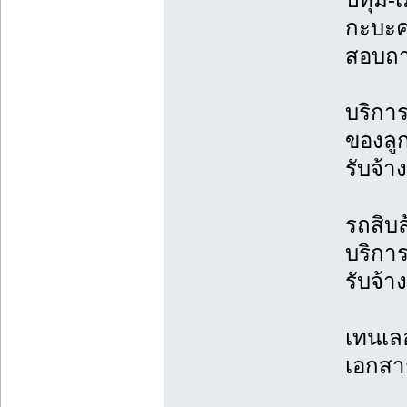
กะบะค
สอบถาม
บริกา
ของลูก
รับจ้า
รถสิบล
บริกา
รับจ้
เทนเล
เอกสา