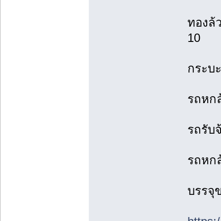
ทองล้
10
กระบะร
รถหกล
รถรับจ
รถหกล้
บรรจุข