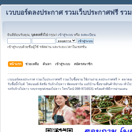
เวบบอร์ดลงประกาศ รวมเว็บประกาศฟรี รวมเว
ยินดีต้อนรับคุณ,
บุคคลทั่วไป
กรุณา
เข้าสู่ระบบ
หรือ
ลงทะเบียน
เข้าสู่ระบบด้วยชื่อผู้ใช้ รหัสผ่าน และระยะเวลาในเซสชั่น
หน้าแรก
ช่วยเหลือ
ค้นหา
เข้าสู่ระบบ
สมัครสมาชิก
เวบบอร์ดลงประกาศ รวมเว็บประกาศฟรี รวมเว็บซื้อขาย ใช้งานง่าย ลงประกาศฟรี
»
ตลาดอ
รับซื้อบิ๊กไบค์  ไฟแนนซ์ ลิสซิ่ง รับจ้างไปลาว พัดลมฟาร์ม แอร์บ้าน ซื้อขายสินค้าจิปาถะ-ทั่วไ
รถรับจ้างไปลาว รถบรรทุกส่งของไปลาว โทร/ไลน์ 098-9716531 พร้อมทำพิธีการผ่านแดน