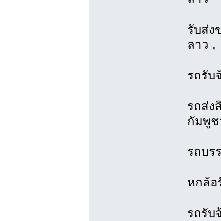
รับส่ง
ลาว ,
รถรับ
รถส่งส
กัมพูช
รถบรรท
หกล้อร
รถรับจ