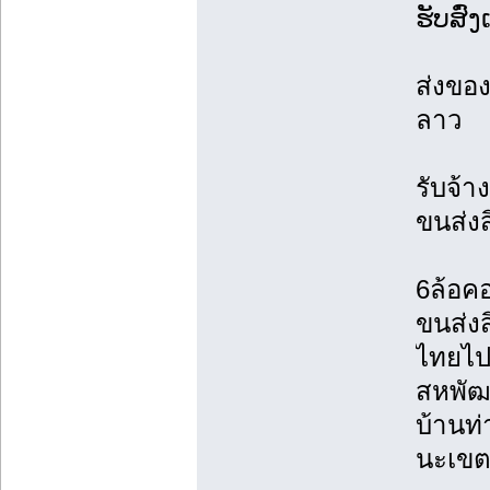
ຮັບສົ່
ส่งขอ
ลาว
รับจ้
ขนส่ง
6ล้อคอ
ขนส่งส
ไทยไปส
สหพัฒ
บ้านท
นะเข