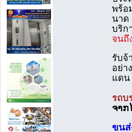
พร้อ
นาด 
บริก
จนถึ
รับจ
อย่า
แดน
รถบร
ຈາກໄ
ขนส่