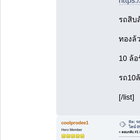
https:
รถสิบล
ทองล้ว
10 ล้อ
รถ10ล้
[/list]
Re: ร
coolprodee1
ไลน์ 
Hero Member
«
ตอบกลับ #1 เ