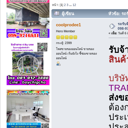
หน้า: [
1
]
2
3
...
12
ผู้เขียน
หัวข้อ: รถ
(อ่าน 1405 ครั้ง)
รถรับ
coolprodee1
098-9
Hero Member
«
เมื่อ:
วันที่ 6
กระทู้: 2399
รับจ
โพสขายของออนไลน์ ขายของ
ออนไลน์ เริ่มยังไง ชี้ช่องขายของ
สินค
ออนไลน์
บริษ
TRA
ส่งข
ต้อง
ประเ
ประ