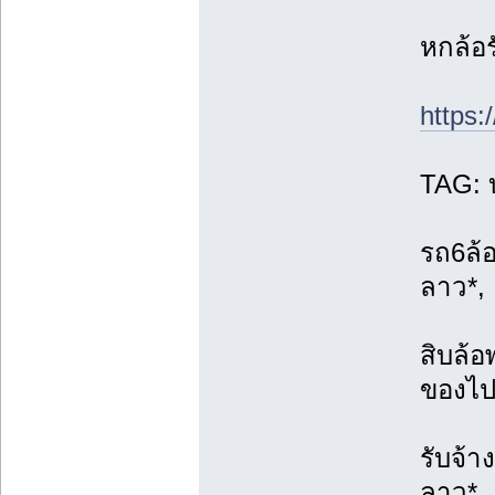
หกล้อร
https:
TAG: บ
รถ6ล้อ
ลาว*,
สิบล้อ
ของไป
รับจ้า
ลาว*