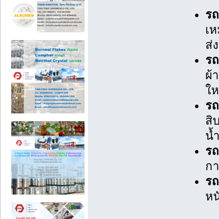
รถ
เห
ส่
รถ
ผ้
ให
รถ
สิ
น้
รถ
กา
รถ
หน