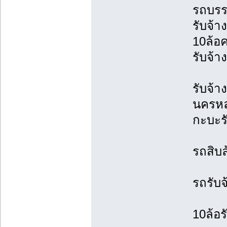
รถบรร
รับจ้
10ล้อค
รับจ้า
รับจ้า
นครหล
กะบะร
รถสิบล
รถรับจ
10ล้อร