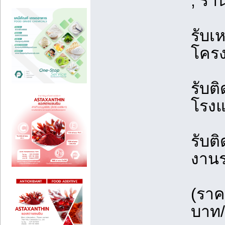
, ร้
รับเ
โครง
รับติ
โรงแ
รับต
งานร
(ราค
บาท/