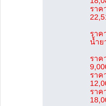
18,0
ราคา
22,5
ราคา
น้ำย
ราค
9,00
ราค
12,0
ราค
18,0