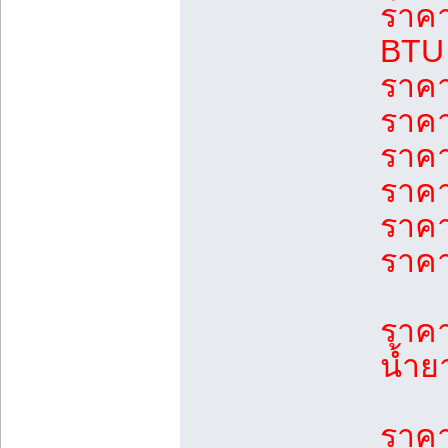
ราคา
BTU 
ราคา
ราคา
ราคา
ราคา
ราคา
ราคา
ราคา
น้ำย
ราคา