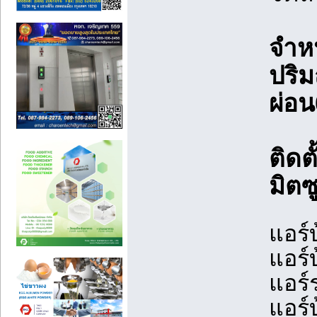
จำหน
ปริ
ผ่อ
ติดต
มิตซ
แอร์
แอร์
แอร์
แอร์