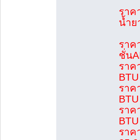
ราคา
น้ำย
ราคา
ชั่น
ราคา
BTU 
ราคา
BTU 
ราคา
BTU 
ราค