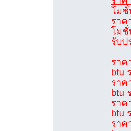
ราคา
โมชั
ราคา
โมชั
รับป
ราค
btu 
ราค
btu 
ราค
btu 
ราค