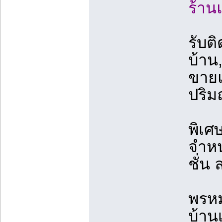
ร้าน
รับติ
บ้าน
ขายแ
ปริม
พิเศษ
จำหน
ชั่น
พรหม
บ้าน