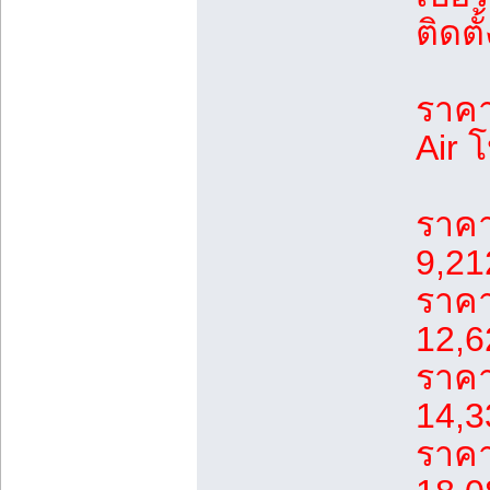
ติดตั้
ราคา
Air 
ราคา
9,21
ราคา
12,6
ราคา
14,3
ราคา