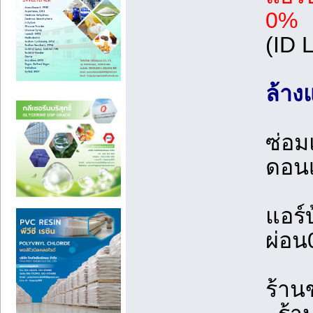
0%
(ID 
ล้าง
ซ่อม
ดอนเ
แอร์
ผ่อน
ร้าน