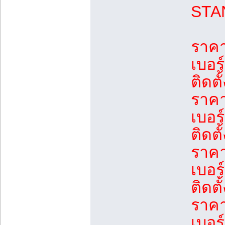
STAN
ราค
เบอร
ติดตั้
ราค
เบอร
ติดตั้
ราค
เบอร
ติดตั้
ราค
เบอร