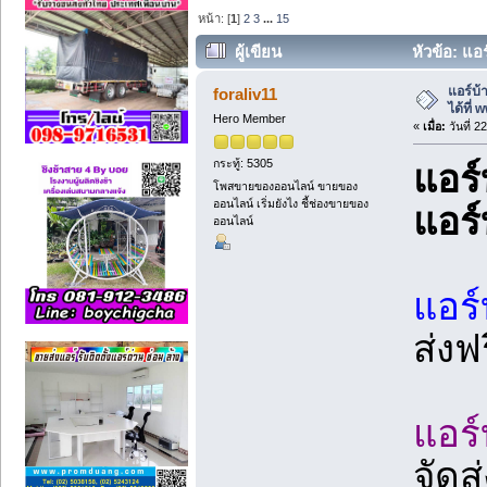
หน้า: [
1
]
2
3
...
15
ผู้เขียน
หัวข้อ: แอ
8996 ครั้ง)
แอร์บ้
foraliv11
ได้ที
Hero Member
«
เมื่อ:
วันที่ 2
กระทู้: 5305
แอร
โพสขายของออนไลน์ ขายของ
ออนไลน์ เริ่มยังไง ชี้ช่องขายของ
แอร์
ออนไลน์
แอร์
ส่งฟ
แอร์
จัดส