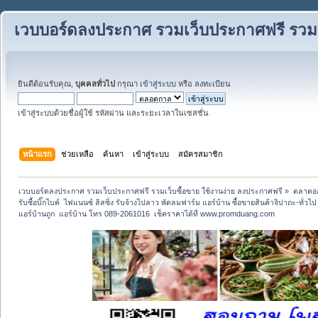
เวบบอร์ดลงประกาศ รวมเว็บประกาศฟรี รวมเว
ยินดีต้อนรับคุณ,
บุคคลทั่วไป
กรุณา
เข้าสู่ระบบ
หรือ
ลงทะเบียน
เข้าสู่ระบบด้วยชื่อผู้ใช้ รหัสผ่าน และระยะเวลาในเซสชั่น
หน้าแรก
ช่วยเหลือ
ค้นหา
เข้าสู่ระบบ
สมัครสมาชิก
เวบบอร์ดลงประกาศ รวมเว็บประกาศฟรี รวมเว็บซื้อขาย ใช้งานง่าย ลงประกาศฟรี
»
ตลาดอ
รับซื้อบิ๊กไบค์  ไฟแนนซ์ ลิสซิ่ง รับจ้างไปลาว พัดลมฟาร์ม แอร์บ้าน ซื้อขายสินค้าจิปาถะ-ทั่วไ
แอร์บ้านถูก  แอร์บ้าน โทร 089-2061016  เช็คราคาได้ที่ www.promduang.com