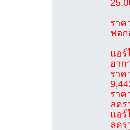
25,0
ราคา
ฟอก
แอร์
อากา
ราคา
9,44
ราคา
ลดรา
แอร์
ลดรา