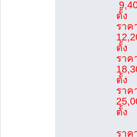
9,40
ตั้ง
ราคา
12,2
ตั้ง
ราคา
18,3
ตั้ง
ราคา
25,0
ตั้ง
ราคา