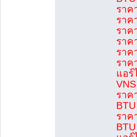
ราคา
ราคา
ราคา
ราคา
ราคา
ราคา
แอร์
VNS 
ราคา
BTU 
ราคา
BTU 