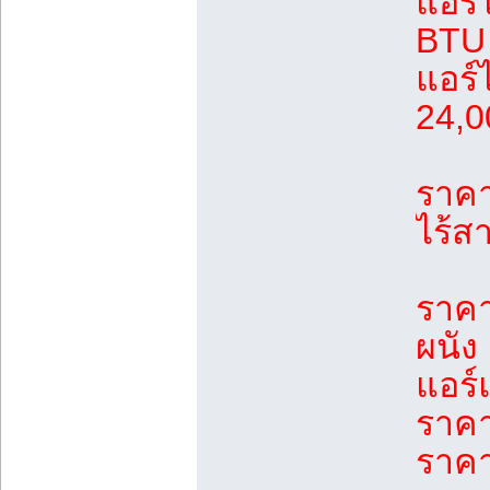
แอร์
BTU 
แอร
24,0
ราคา
ไร้ส
ราคา
ผนัง
แอร์
ราคา
ราคา