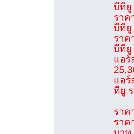
บีที
ราคา
บีที
ราคา
บีที
แอร์
25,3
แอร์
ทียู
ราคา
ราคา
บาท