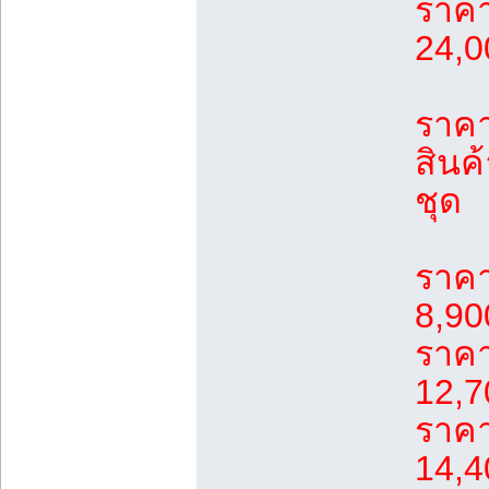
ราค
24,0
ราคา
สินค
ชุด
ราคา
8,90
ราค
12,7
ราค
14,4