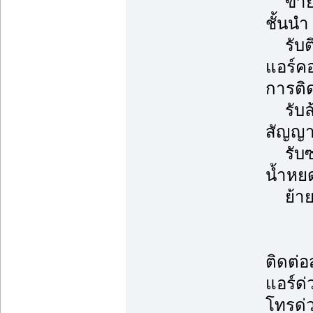
ขายแอ
ชั้นนำ
รับติ
แอร์ค
การติด
รับล้า
สัญญา
รับซ่อ
น้ำหยด
ย้ายแ
ติดต่
แอร์ด่
โทรด่