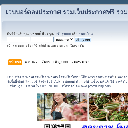
เวบบอร์ดลงประกาศ รวมเว็บประกาศฟรี รวมเว
ยินดีต้อนรับคุณ,
บุคคลทั่วไป
กรุณา
เข้าสู่ระบบ
หรือ
ลงทะเบียน
เข้าสู่ระบบด้วยชื่อผู้ใช้ รหัสผ่าน และระยะเวลาในเซสชั่น
หน้าแรก
ช่วยเหลือ
ค้นหา
เข้าสู่ระบบ
สมัครสมาชิก
เวบบอร์ดลงประกาศ รวมเว็บประกาศฟรี รวมเว็บซื้อขาย ใช้งานง่าย ลงประกาศฟรี
»
ตลาดอ
รับซื้อบิ๊กไบค์  ไฟแนนซ์ ลิสซิ่ง รับจ้างไปลาว พัดลมฟาร์ม แอร์บ้าน ซื้อขายสินค้าจิปาถะ-ทั่วไ
แอร์บ้านถูก  แอร์บ้าน โทร 089-2061016  เช็คราคาได้ที่ www.promduang.com