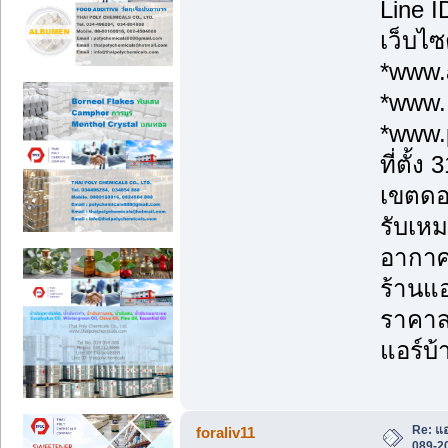
Line 
เว็บไซ
*www.a
*www.
*www.
ที่ตั้
เขตดอ
รับเหม
อากาศ
ร้านแอ
ราคาส่
แอร์บ้
Re: แอ
foraliv11
089-20