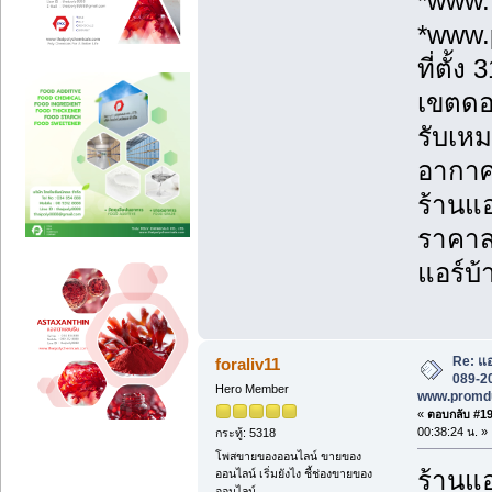
*www.
*www.
ที่ตั้
เขตดอ
รับเหม
อากาศ
ร้านแอ
ราคาส่
แอร์บ้
Re: แอ
foraliv11
089-20
Hero Member
www.promd
«
ตอบกลับ #197
00:38:24 น. »
กระทู้: 5318
โพสขายของออนไลน์ ขายของ
ร้านแอ
ออนไลน์ เริ่มยังไง ชี้ช่องขายของ
ออนไลน์