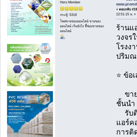
Hero Member
www.promd
«
ตอบกลับ #196
22:51:15 น. »
กระทู้: 5318
โพสขายของออนไลน์ ขายของ
ร้านแอ
ออนไลน์ เริ่มยังไง ชี้ช่องขายของ
ออนไลน์
วงจรใน
โรงงาน
ปริม
⭐ ข้อ
ขายแอ
ชั้นนำ
รับติ
แอร์ค
การติด