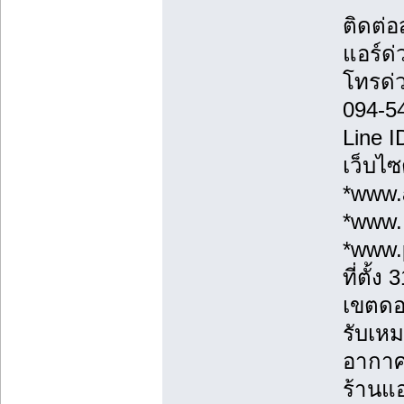
ติดต่
แอร์ด่
โทรด่
094-5
Line 
เว็บไซ
*www.a
*www.
*www.
ที่ตั้
เขตดอ
รับเหม
อากาศ
ร้านแอ