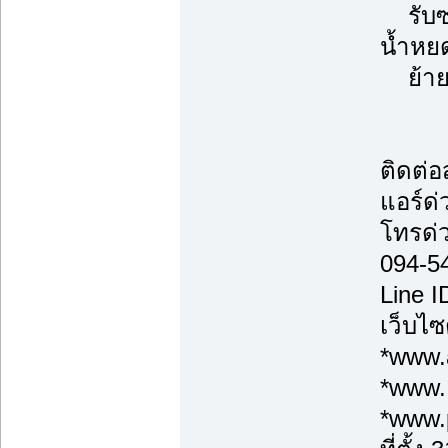
รับซ่อ
น้ำหยด
ย้ายแ
ติดต่
แอร์ด่
โทรด่
094-5
Line 
เว็บไซ
*www.a
*www.
*www.