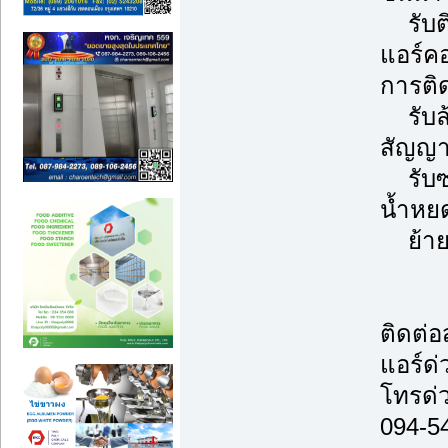
รับติ
แอร์ค
การติด
รับล้า
สัญญา
รับซ่อ
น้ำหยด
ย้ายแ
ติดต่
แอร์ด่
โทรด่
094-5