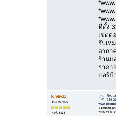
*www.a
*www.
*www.
ที่ตั้
เขตดอ
รับเหม
อากาศ
ร้านแอ
ราคาส่
แอร์บ้
Re: แอ
foraliv11
089-20
Hero Member
www.promd
«
ตอบกลับ #201
2026, 21:08:2
กระทู้: 5318