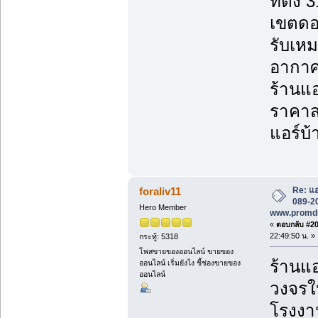
ที่ตั้
เขตดอ
รับเหม
อากาศ
ร้านแอ
ราคาส่
แอร์บ้
Re: แอ
foraliv11
089-20
Hero Member
www.promd
«
ตอบกลับ #202
22:49:50 น. »
กระทู้: 5318
โพสขายของออนไลน์ ขายของ
ร้านแอ
ออนไลน์ เริ่มยังไง ชี้ช่องขายของ
ออนไลน์
วงจรใน
โรงงาน