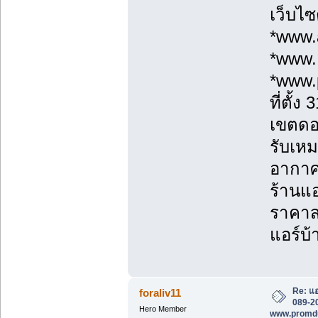
เว็บไซ
*www.a
*www.
*www.
ที่ตั้
เขตดอ
รับเหม
อากาศ
ร้านแอ
ราคาส่
แอร์บ้
Re: แอ
foraliv11
089-20
Hero Member
www.promd