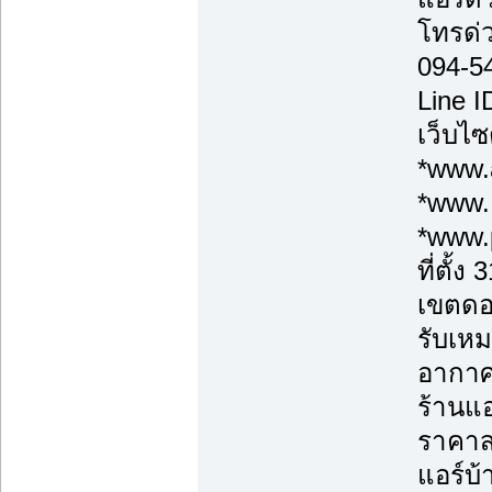
โทรด่
094-5
Line 
เว็บไซ
*www.a
*www.
*www.
ที่ตั้
เขตดอ
รับเหม
อากาศ
ร้านแอ
ราคาส่
แอร์บ้