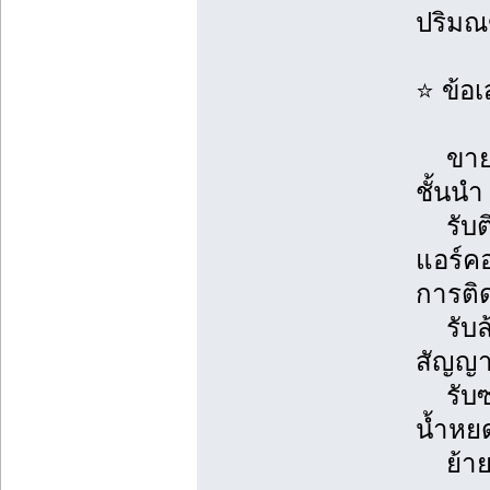
ปริม
⭐ ข้อ
ขายแอ
ชั้นนำ
รับติ
แอร์ค
การติด
รับล้า
สัญญา
รับซ่อ
น้ำหยด
ย้ายแ