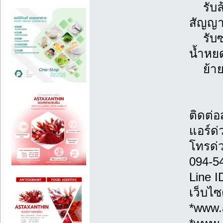
รับล้า
สัญญา
รับซ่อ
น้ำหยด
ย้ายแ
ติดต่
แอร์ด่
โทรด่
094-5
Line 
เว็บไซ
*www.a