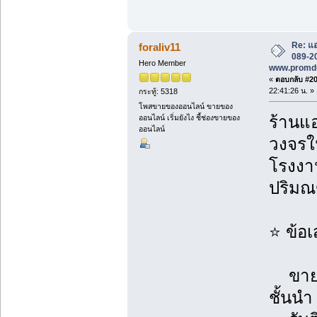
Re: แอ
foraliv11
089-20
Hero Member
www.promd
«
ตอบกลับ #204
22:41:26 น. »
กระทู้: 5318
โพสขายของออนไลน์ ขายของ
ร้านแอ
ออนไลน์ เริ่มยังไง ชี้ช่องขายของ
ออนไลน์
วงจรใน
โรงงาน
ปริม
⭐ ข้อ
ขายแอ
ชั้นนำ