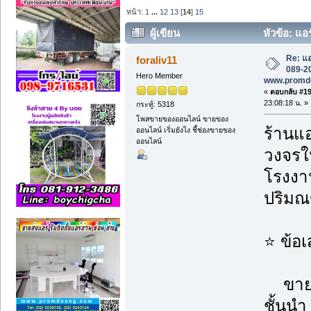
หน้า:
1
...
12
13
[
14
]
15
ผู้เขียน
หัวข้อ: แอร
www.promduang.com (อ่าน 8998 ครั้ง
Re: แอ
foraliv11
089-20
Hero Member
www.promd
«
ตอบกลับ #195
23:08:18 น. »
กระทู้: 5318
โพสขายของออนไลน์ ขายของ
ร้านแอ
ออนไลน์ เริ่มยังไง ชี้ช่องขายของ
ออนไลน์
วงจรใน
โรงงาน
ปริม
⭐ ข้อ
ขายแอ
ชั้นนำ