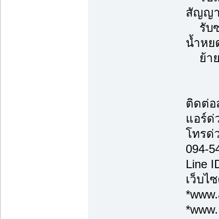
สัญญา
รับซ่อ
น้ำหยด
ย้ายแ
ติดต่
แอร์ด่
โทรด่
094-5
Line 
เว็บไซ
*www.a
*www.