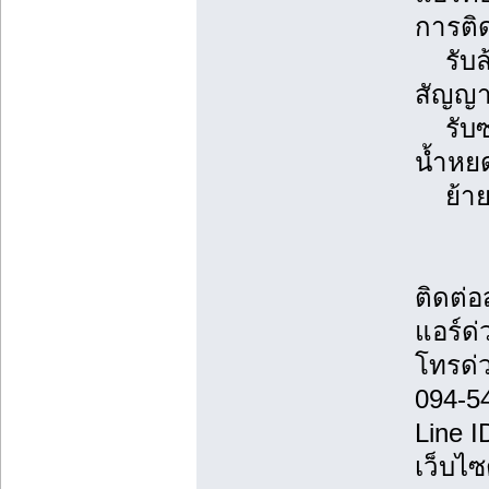
การติด
รับล้า
สัญญา
รับซ่อ
น้ำหยด
ย้ายแ
ติดต่
แอร์ด่
โทรด่
094-5
Line 
เว็บไซ