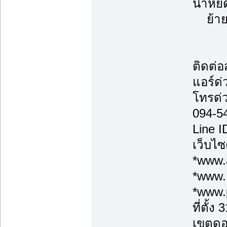
น้ำหยด
ย้ายแ
ติดต่
แอร์ด่
โทรด่
094-5
Line 
เว็บไซ
*www.a
*www.
*www.
ที่ตั้
เขตดอ