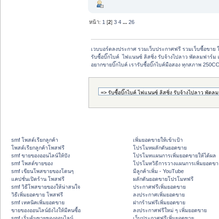
หน้า:
1
[
2
]
3
4
...
26
เวบบอร์ดลงประกาศ รวมเว็บประกาศฟรี รวมเว็บซื้อขาย 
รับซื้อบิ๊กไบค์  ไฟแนนซ์ ลิสซิ่ง รับจ้างไปลาว พัดลมฟาร์ม 
อยากขายบิ๊กไบค์ เรารับซื้อบิ๊กไบค์มือสอง ทุกสภาพ 250C
smf โพสต์เรียกลูกค้า
เพิ่มยอดขายให้เข้าเป้า
โพสต์เรียกลูกค้าโพสฟรี
โปรโมทผลักดันยอดขาย
smf ขายของออนไลน์ให้ปัง
โปรโมทแผนการเพิ่มยอดขายให้ได้ผล
smf โพสต์ขายของ
โปรโมทวิธีการวางแผนการเพิ่มยอดขา
smf เขียนโพสขายของโดนๆ
มีลูกค้าเพิ่ม - YouTube
แคปชั่นเปิดร้าน โพสฟรี
ผลักดันยอดขายโปรโมทฟรี
smf วิธีโพสขายของให้น่าสนใจ
ประกาศฟรีเพิ่มยอดขาย
วิธีเพิ่มยอดขาย โพสฟรี
ลงประกาศเพิ่มยอดขาย
smf เทคนิคเพิ่มยอดขาย
ฝากร้านฟรีเพิ่มยอดขาย
ขายของออนไลน์ยังไงให้มีคนซื้อ
ลงประกาศฟรีใหม่ ๆ เพิ่มยอดขาย
smf เริ่มต้นขายของออนไลน์
เว็บประกาศฟรีเพิ่มยอดขาย