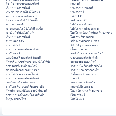
ไอ เดีย การขายของออนไลน์
Post ฟรี
เว็บขายของออนไลน์
ประกาศขายของฟรี
เริ่ม ขายของออนไลน์ โพสฟรี
ประกาศฟรี
อยากขายของออนไลน์ smf
โพส SEO
โพสขายของยังไงให้มีคนซื้อ
ลงโฆษณาฟรี
อยากขายของดี
โปรโมทเพจร้านค้า
ขายของออนไลน์ยังไงให้มีคนซื้อ
โปรโมทกระตุ้นยอดขาย
ขายสินค้าไม่สต๊อกสินค้า
โปรโมทฟรีออนไลน์กระตุ้นยอดขาย
เริ่มขายของออนไลน์
โพสกระตุ้นยอดขาย
รับทำ seo ด่วน
วิธีกระตุ้นยอดขาย เซลล์
smf โพสฟรี
วิธีแก้ปัญหายอดขายตก
smf ขายของออนไลน์อะไรดี
เริ่มต้นขายของ
smf โพสฟรี
แหล่งรับของมาขายออนไลน์
แคปชั่นแม่ค้าออนไลน์ โพสฟรี
ขายของออนไลน์อะไรดี
โพสฟรีแคปชั่นโพสขายของยังไงให้ปัง
อยากขายของออนไลน์
smf แคปชั่นแม่ค้าออนไลน์
ยอดขายไม่ดีควรทำอย่างไร
ขายของให้ออร์เดอร์เข้ารัว ๆ
ยอดขายตกเกิดจากอะไร
smf โพสขายของแบบไหนดี
ทำไมต้องเพิ่มยอดขาย
smf ขายของออนไลน์ที่ไหนดี
ขายฟรี
เทคนิคการโพสต์ขายของ
ยอดการขาย คืออะไร
smf โพสต์ขายของให้ยอดขายปัง
กลยุทธ์เพิ่มยอดขาย
โพสต์ขายของให้ยอดขายปังโพสฟรี
โพสฟรีการกระตุ้นยอดขาย
smf ขายของในกลุ่มซื้อขายสินค้า
เว็บบอร์ดฟรี
ไม่รู้จะขายอะไรดี
โปรโมทฟรี