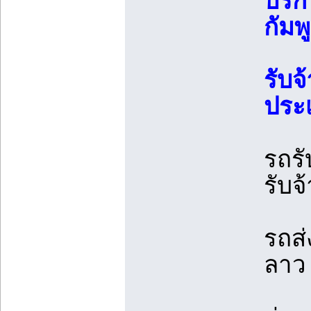
บริก
กัมพ
รับ
ประเ
รถร
รับจ
รถส่
ลาว