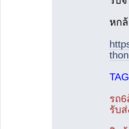
รับจ
หกล้
http
thon
TAG
รถ6ล
รับส