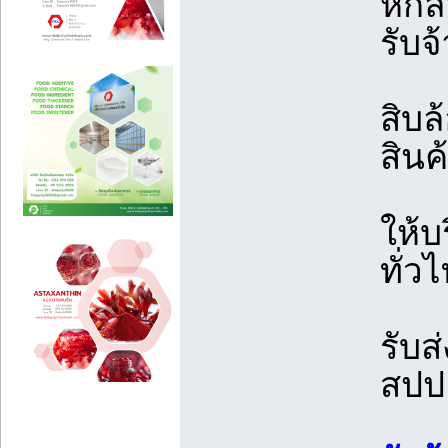
หกล้
รับจ
สิบล
สินค
ให้บ
ทั่ว
รับ
สปป.