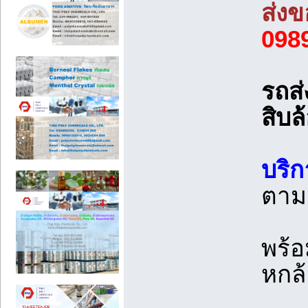
ส่ง
098
รถส่
สิบล
บริก
ตาม
พร้อ
หกล้