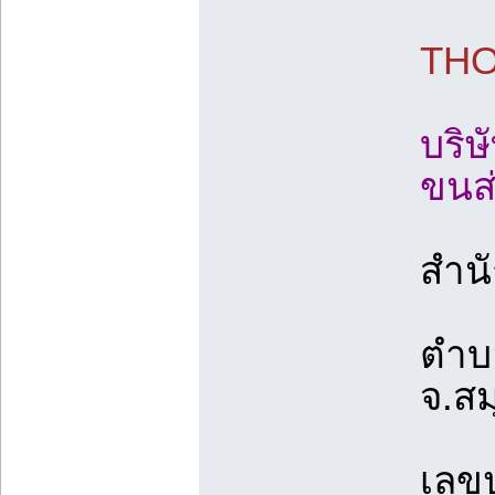
THO
บริษ
ขนส่
สำนัก
ตำบ
จ.ส
เลขป