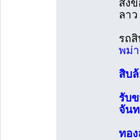
ส่งข
ลาว
รถสิ
พม่า
สิบ
รับข
จันท
ทองล