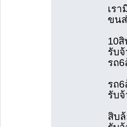
เราม
ขนส่
10สิ
รับจ
รถ6ล
รถ6ล
รับจ
สิบล