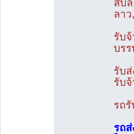
สิบล
ลาว
รับจ
บรร
รับส
รับจ
รถร
รถส่