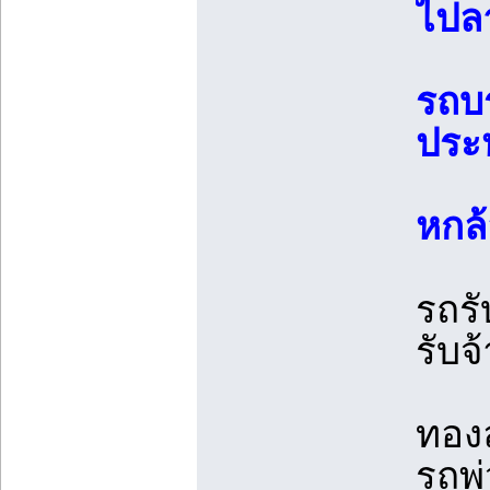
ไปลา
รถบร
ประห
หกล้
รถรั
รับจ
ทอง
รถพ่