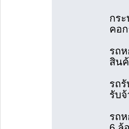
กระบ
คอกร
รถห
สินค
รถรั
รับจ้
รถหก
6 ล้