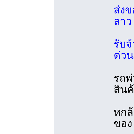
ส่งข
ลาว
รับจ
ด่วน
รถพ
สินค
หกล
ของ