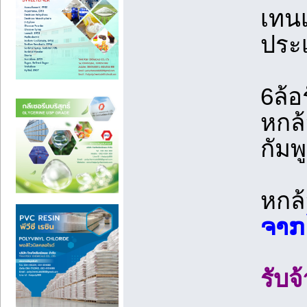
เทนเ
ประ
6ล้อร
หกล้
กัมพ
หกล้
ຈາກ
รับ