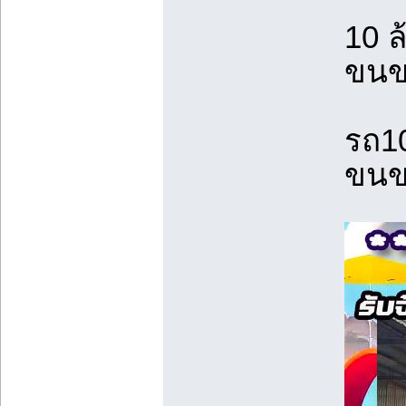
10 ล
ขนข
รถ10
ขนข