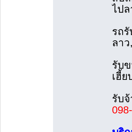
ไปล
รถร
ลาว
รับข
เฮี้ย
รับจ
098