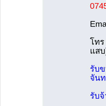
074
Ema
โทร
แสบ
รับข
จันท
รับจ