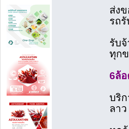
ส่ง
รถรั
รับจ
ทุก
6ล้อ
บริก
ลาว 