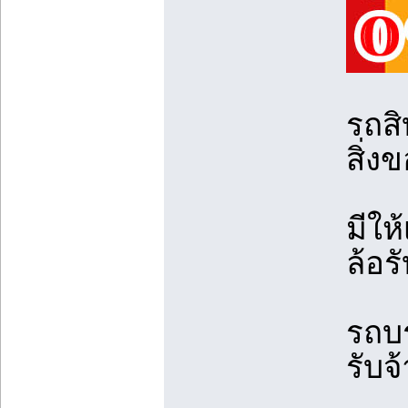
รถสิ
สิ่ง
มีให
ล้อร
รถบร
รับจ้