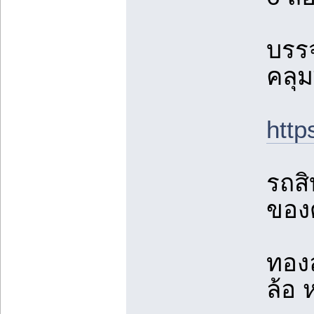
บรรจ
คลุม
http
รถสิ
ของด
ทองล
ล้อ 