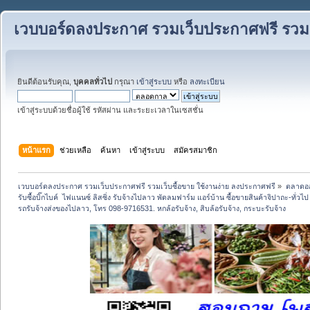
เวบบอร์ดลงประกาศ รวมเว็บประกาศฟรี รวมเว
ยินดีต้อนรับคุณ,
บุคคลทั่วไป
กรุณา
เข้าสู่ระบบ
หรือ
ลงทะเบียน
เข้าสู่ระบบด้วยชื่อผู้ใช้ รหัสผ่าน และระยะเวลาในเซสชั่น
หน้าแรก
ช่วยเหลือ
ค้นหา
เข้าสู่ระบบ
สมัครสมาชิก
เวบบอร์ดลงประกาศ รวมเว็บประกาศฟรี รวมเว็บซื้อขาย ใช้งานง่าย ลงประกาศฟรี
»
ตลาดอ
รับซื้อบิ๊กไบค์  ไฟแนนซ์ ลิสซิ่ง รับจ้างไปลาว พัดลมฟาร์ม แอร์บ้าน ซื้อขายสินค้าจิปาถะ-ทั่วไ
รถรับจ้างส่งของไปลาว, โทร 098-9716531. หกล้อรับจ้าง, สิบล้อรับจ้าง, กระบะรับจ้าง