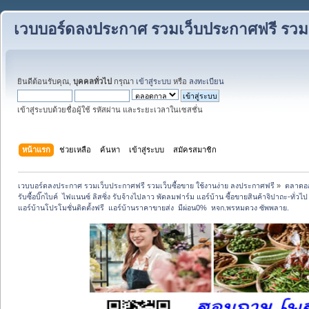
เวบบอร์ดลงประกาศ รวมเว็บประกาศฟรี รวมเว
ยินดีต้อนรับคุณ,
บุคคลทั่วไป
กรุณา
เข้าสู่ระบบ
หรือ
ลงทะเบียน
เข้าสู่ระบบด้วยชื่อผู้ใช้ รหัสผ่าน และระยะเวลาในเซสชั่น
หน้าแรก
ช่วยเหลือ
ค้นหา
เข้าสู่ระบบ
สมัครสมาชิก
เวบบอร์ดลงประกาศ รวมเว็บประกาศฟรี รวมเว็บซื้อขาย ใช้งานง่าย ลงประกาศฟรี
»
ตลาดอ
รับซื้อบิ๊กไบค์  ไฟแนนซ์ ลิสซิ่ง รับจ้างไปลาว พัดลมฟาร์ม แอร์บ้าน ซื้อขายสินค้าจิปาถะ-ทั่วไ
แอร์บ้านโปรโมชั่นติดตั้งฟรี  แอร์บ้านราคาขายส่ง  มีผ่อน0%  หจก.พรหมดวง ซัพพลาย.