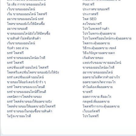
ไอ เดีย การขายของออนไลน์
Post ฟรี
เว็บขายของออนไลน์
ประกาศขายของฟรี
เริ่ม ขายของออนไลน์ โพสฟรี
ประกาศฟรี
อยากขายของออนไลน์ smf
โพส SEO
โพสขายของยังไงให้มีคนซื้อ
ลงโฆษณาฟรี
อยากขายของดี
โปรโมทเพจร้านค้า
ขายของออนไลน์ยังไงให้มีคนซื้อ
โปรโมทกระตุ้นยอดขาย
ขายสินค้าไม่สต๊อกสินค้า
โปรโมทฟรีออนไลน์กระตุ้นยอดขาย
เริ่มขายของออนไลน์
โพสกระตุ้นยอดขาย
รับทำ seo ด่วน
วิธีกระตุ้นยอดขาย เซลล์
smf โพสฟรี
วิธีแก้ปัญหายอดขายตก
smf ขายของออนไลน์อะไรดี
เริ่มต้นขายของ
smf โพสฟรี
แหล่งรับของมาขายออนไลน์
แคปชั่นแม่ค้าออนไลน์ โพสฟรี
ขายของออนไลน์อะไรดี
โพสฟรีแคปชั่นโพสขายของยังไงให้ปัง
อยากขายของออนไลน์
smf แคปชั่นแม่ค้าออนไลน์
ยอดขายไม่ดีควรทำอย่างไร
ขายของให้ออร์เดอร์เข้ารัว ๆ
ยอดขายตกเกิดจากอะไร
smf โพสขายของแบบไหนดี
ทำไมต้องเพิ่มยอดขาย
smf ขายของออนไลน์ที่ไหนดี
ขายฟรี
เทคนิคการโพสต์ขายของ
ยอดการขาย คืออะไร
smf โพสต์ขายของให้ยอดขายปัง
กลยุทธ์เพิ่มยอดขาย
โพสต์ขายของให้ยอดขายปังโพสฟรี
โพสฟรีการกระตุ้นยอดขาย
smf ขายของในกลุ่มซื้อขายสินค้า
เว็บบอร์ดฟรี
ไม่รู้จะขายอะไรดี
โปรโมทฟรี