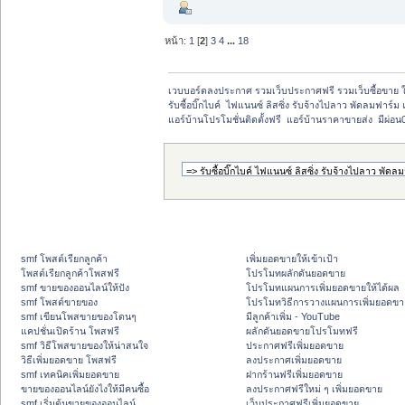
หน้า:
1
[
2
]
3
4
...
18
เวบบอร์ดลงประกาศ รวมเว็บประกาศฟรี รวมเว็บซื้อขาย 
รับซื้อบิ๊กไบค์  ไฟแนนซ์ ลิสซิ่ง รับจ้างไปลาว พัดลมฟาร์ม 
แอร์บ้านโปรโมชั่นติดตั้งฟรี  แอร์บ้านราคาขายส่ง  มีผ
smf โพสต์เรียกลูกค้า
เพิ่มยอดขายให้เข้าเป้า
โพสต์เรียกลูกค้าโพสฟรี
โปรโมทผลักดันยอดขาย
smf ขายของออนไลน์ให้ปัง
โปรโมทแผนการเพิ่มยอดขายให้ได้ผล
smf โพสต์ขายของ
โปรโมทวิธีการวางแผนการเพิ่มยอดขา
smf เขียนโพสขายของโดนๆ
มีลูกค้าเพิ่ม - YouTube
แคปชั่นเปิดร้าน โพสฟรี
ผลักดันยอดขายโปรโมทฟรี
smf วิธีโพสขายของให้น่าสนใจ
ประกาศฟรีเพิ่มยอดขาย
วิธีเพิ่มยอดขาย โพสฟรี
ลงประกาศเพิ่มยอดขาย
smf เทคนิคเพิ่มยอดขาย
ฝากร้านฟรีเพิ่มยอดขาย
ขายของออนไลน์ยังไงให้มีคนซื้อ
ลงประกาศฟรีใหม่ ๆ เพิ่มยอดขาย
smf เริ่มต้นขายของออนไลน์
เว็บประกาศฟรีเพิ่มยอดขาย