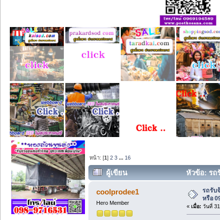
หน้า: [
1
]
2
3
...
16
ผู้เขียน
หัวข้อ: รถ
รถรับ
coolprodee1
หรือ 0
Hero Member
«
เมื่อ:
วันที่ 