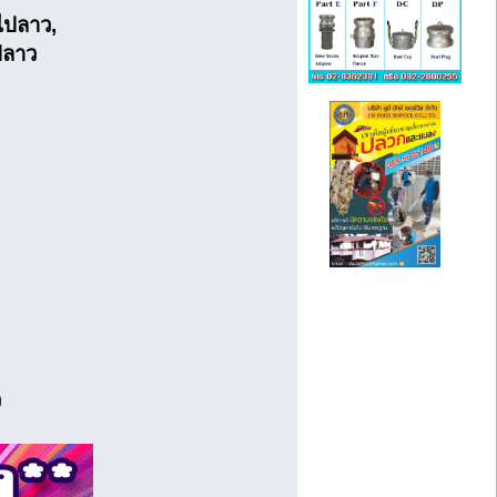
ไปลาว,
ปลาว
ว