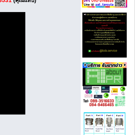
6531
(คุณแสบ)