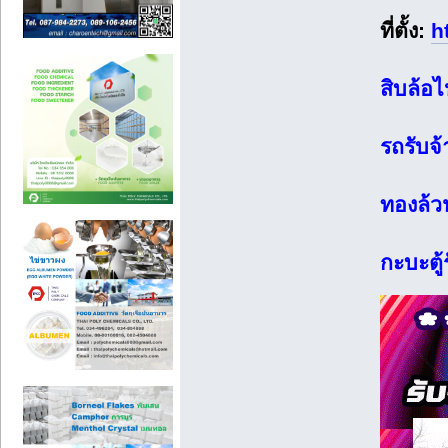
ที่ตั้ง:
h
สิบล้อ
รถรับจ้
ทองล้ว
กะบะตู้