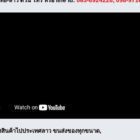
ทย-ลาว ด่วน โทร หรือ line id:
063-8924228, 098-971
ส่งสินค้าไปประเทศลาว ขนส่งของทุกขนาด,