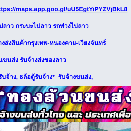
ttps://maps.app.goo.gl/uU5EgtYiPYZVjBkL8
ไปลาว กระบะไปลาว รถพ่วงไปลาว
างส่งสินค้ากรุงเทพ-หนองคาย-เวียงจันทร์
นขนส่ง รับจ้างส่งของลาว
รับจ้าง, 6ล้อตู้รับจ้าง* รับจ้างขนส่ง,