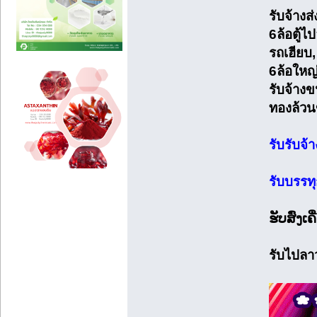
รับจ้าง
6ล้อตู้
รถเฮียบ,
6ล้อใหญ
รับจ้างข
ทองล้วน
รับรับจ้
รับบรรท
ຮັບສົ່ງເ
รับไปลา