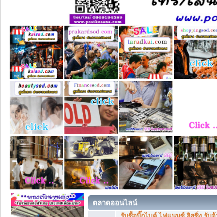
ตลาดออนไลน์
รับซื้อบิ๊กไบค์ ไฟแนนซ์ ลิสซิ่ง รั