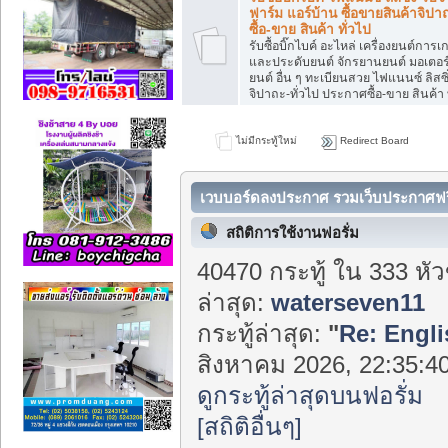
ฟาร์ม แอร์บ้าน ซื้อขายสินค้าจิปา
ซื้อ-ขาย สินค้า ทั่วไป
รับซื้อบิ๊กไบค์ อะไหล่ เครื่องยนต์การเ
และประดับยนต์ จักรยานยนต์ มอเตอร์ไซ
ยนต์ อื่น ๆ ทะเบียนสวย ไฟแนนซ์ ลิสซิ่
จิปาถะ-ทั่วไป ประกาศซื้อ-ขาย สินค้า 
ไม่มีกระทู้ใหม่
Redirect Board
เวบบอร์ดลงประกาศ รวมเว็บประกาศฟรี 
Center
สถิติการใช้งานฟอรั่ม
40470 กระทู้ ใน 333 หั
ล่าสุด:
waterseven11
กระทู้ล่าสุด:
"
Re: Engli
สิงหาคม 2026, 22:35:40
ดูกระทู้ล่าสุดบนฟอรั่ม
[สถิติอื่นๆ]