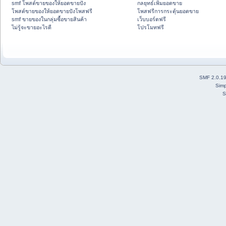
smf โพสต์ขายของให้ยอดขายปัง
กลยุทธ์เพิ่มยอดขาย
โพสต์ขายของให้ยอดขายปังโพสฟรี
โพสฟรีการกระตุ้นยอดขาย
smf ขายของในกลุ่มซื้อขายสินค้า
เว็บบอร์ดฟรี
ไม่รู้จะขายอะไรดี
โปรโมทฟรี
SMF 2.0.1
Simp
S