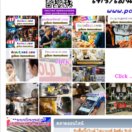
ตลาดออนไลน์
รับซื้อบิ๊กไบค์ ไฟแนนซ์ ลิสซิ่ง รั