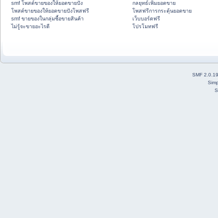
smf โพสต์ขายของให้ยอดขายปัง
กลยุทธ์เพิ่มยอดขาย
โพสต์ขายของให้ยอดขายปังโพสฟรี
โพสฟรีการกระตุ้นยอดขาย
smf ขายของในกลุ่มซื้อขายสินค้า
เว็บบอร์ดฟรี
ไม่รู้จะขายอะไรดี
โปรโมทฟรี
SMF 2.0.1
Simp
S