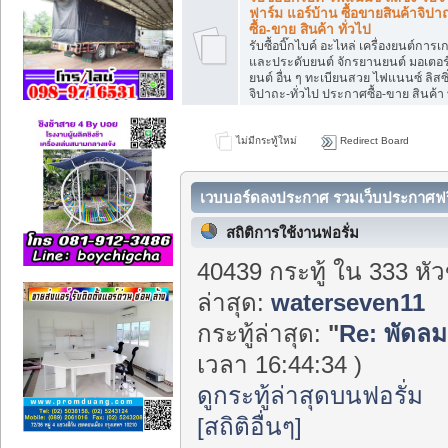
ฟาร์ม แอร์บ้าน ซื้อขายสินค้าจิปา
ซื้อ-ขาย สินค้า ทั่วไป
รับซื้อบิ๊กไบค์ อะไหล่ เครื่องยนต์การเ
และประดับยนต์ จักรยานยนต์ มอเตอร์ไซ
ยนต์ อื่น ๆ ทะเบียนสวย ไฟแนนซ์ ลิสซิ่
จิปาถะ-ทั่วไป ประกาศซื้อ-ขาย สินค้า 
ไม่มีกระทู้ใหม่
Redirect Board
เวบบอร์ดลงประกาศ รวมเว็บประกาศฟรี 
Center
สถิติการใช้งานฟอรั่ม
40439 กระทู้ ใน 333 หั
ล่าสุด:
waterseven11
กระทู้ล่าสุด:
"
Re: พัดลม
เวลา 16:44:34 )
ดูกระทู้ล่าสุดบนฟอรั่ม
[สถิติอื่นๆ]