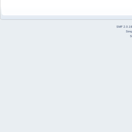
SMF 2.0.1
Simp
S