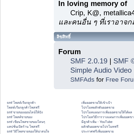
In loving memory of
Crip, K@, metallic
และคนอื่น ๆ ที่เราอาจ
ลิขสิทธิ์
Forum
SMF 2.0.19
|
SMF ©
Simple Audio Vide
SMFAds
for
Free For
smf โพสต์เรียกลูกค้า
เพิ่มยอดขายให้เข้าเป้า
โพสต์เรียกลูกค้าโพสฟรี
โปรโมทผลักดันยอดขาย
smf ขายของออนไลน์ให้ปัง
โปรโมทแผนการเพิ่มยอดขายให้ได้ผล
smf โพสต์ขายของ
โปรโมทวิธีการวางแผนการเพิ่มยอดขา
smf เขียนโพสขายของโดนๆ
มีลูกค้าเพิ่ม - YouTube
แคปชั่นเปิดร้าน โพสฟรี
ผลักดันยอดขายโปรโมทฟรี
smf วิธีโพสขายของให้น่าสนใจ
ประกาศฟรีเพิ่มยอดขาย