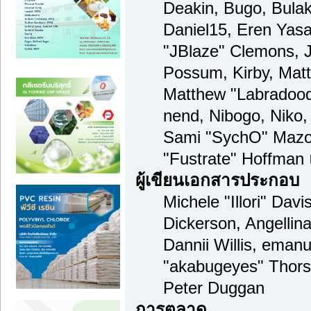
Deakin, Bugo, Bulak
Daniel15, Eren Yas
"JBlaze" Clemons, J
Possum, Kirby, Mat
Matthew "Labradood
nend, Nibogo, Niko, 
Sami "SychO" Mazou
"Fustrate" Hoffman
ผู้เขียนเอกสารประกอบ
Michele "Illori" Dav
Dickerson, Angellina
Dannii Willis, ema
"akabugeyes" Thors
Peter Duggan
การตลาด