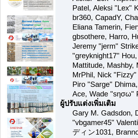
Patel, Aleksi "Lex" 
br360, CapadY, Cha
Eliana Tamerin, Fie
gbsothere, Harro, H
Jeremy "jerm" Strik
"greyknight17" Hou, 
Mattitude, Mashby, M
MrPhil, Nick "Fizzy"
Piro "Sarge" Dhima,
Ace, Wade "sησω" P
ผู้ปรับแต่งเพิ่มเติม
Gary M. Gadsdon, D
"vbgamer45" Valenti
ディン1031, Brannon 