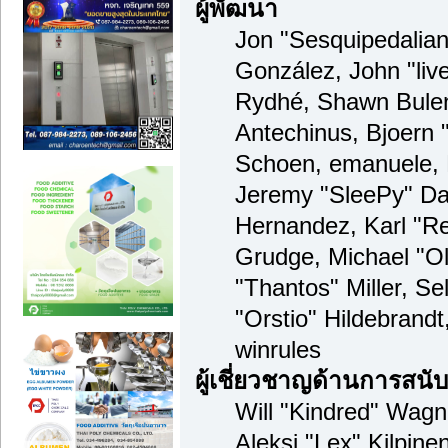
ผู้พัฒนา
Jon "Sesquipedalian"
González, John "li
Rydhé, Shawn Bulen
Antechinus, Bjoern "
Schoen, emanuele, 
Jeremy "SleePy" Da
Hernandez, Karl "R
Grudge, Michael "O
"Thantos" Miller, S
"Orstio" Hildebrand
winrules
ผู้เชี่ยวชาญด้านการสนั
Will "Kindred" Wagne
Aleksi "Lex" Kilpine