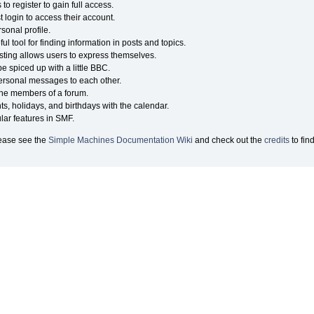
o register to gain full access.
 login to access their account.
onal profile.
ul tool for finding information in posts and topics.
sting allows users to express themselves.
e spiced up with a little BBC.
ersonal messages to each other.
the members of a forum.
ts, holidays, and birthdays with the calendar.
ular features in SMF.
lease see the
Simple Machines Documentation Wiki
and check out the
credits
to fin