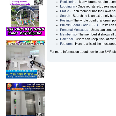
Registering
- Many forums require users t
Logging In
- Once registered, users must
Profile
- Each member has their own pers
Search
- Searching is an extremely helpf
Posting
- The whole point of a forum, po
Bulletin Board Code (BBC)
- Posts can b
Personal Messages
- Users can send p
Memberlist
- The memberlist shows all 
Calendar
- Users can keep track of even
Features
- Here is a list of the most pop
For more information about how to use SMF, p