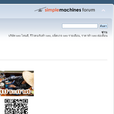
ข่าว:
บริษัท seo ไหนดี, รีวิวคนรับทำ seo, แพ็คเกจ seo รายเดือน, ราคาทำ seo ต่อเดือน